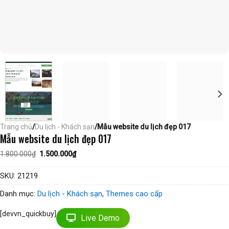
Trang chủ
/
Du lịch - Khách sạn
/Mẫu website du lịch đẹp 017
Mẫu website du lịch đẹp 017
Giá
Giá
1.800.000
₫
1.500.000
₫
gốc
hiện
là:
tại
1.800.000₫.
là:
SKU:
21219
1.500.000₫.
Danh mục:
Du lịch - Khách sạn
,
Themes cao cấp
[devvn_quickbuy]
Live Demo