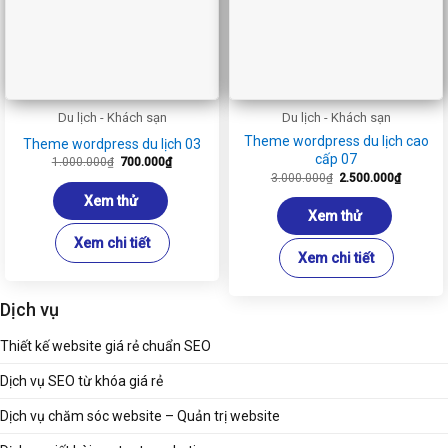
Du lịch - Khách sạn
Du lịch - Khách sạn
Theme wordpress du lịch cao
Theme wordpress du lịch 03
cấp 07
Giá
Giá
1.000.000
₫
700.000
₫
gốc
hiện
Giá
Giá
3.000.000
₫
2.500.000
₫
là:
tại
gốc
hiện
1.000.000₫.
là:
là:
tại
Xem thử
700.000₫.
3.000.000₫.
là:
Xem thử
2.500.00
Xem chi tiết
Xem chi tiết
Dịch vụ
Thiết kế website giá rẻ chuẩn SEO
Dịch vụ SEO từ khóa giá rẻ
Dịch vụ chăm sóc website – Quản trị website