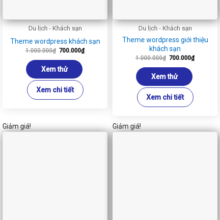
Du lịch - Khách sạn
Du lịch - Khách sạn
Theme wordpress giới thiệu
Theme wordpress khách sạn
khách sạn
Giá
Giá
1.000.000
₫
700.000
₫
gốc
hiện
Giá
Giá
1.000.000
₫
700.000
₫
là:
tại
gốc
hiện
1.000.000₫.
là:
là:
tại
Xem thử
700.000₫.
1.000.000₫.
là:
Xem thử
700.000₫
Xem chi tiết
Xem chi tiết
Giảm giá!
Giảm giá!