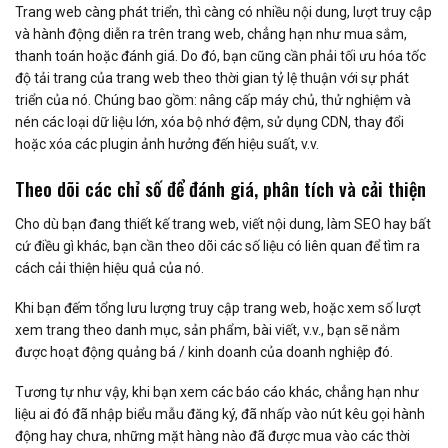
Trang web càng phát triển, thì càng có nhiều nội dung, lượt truy cập
và hành động diễn ra trên trang web, chẳng hạn như mua sắm,
thanh toán hoặc đánh giá. Do đó, bạn cũng cần phải tối ưu hóa tốc
độ tải trang của trang web theo thời gian tỷ lệ thuận với sự phát
triển của nó. Chúng bao gồm: nâng cấp máy chủ, thử nghiệm và
nén các loại dữ liệu lớn, xóa bộ nhớ đệm, sử dụng CDN, thay đổi
hoặc xóa các plugin ảnh hưởng đến hiệu suất, v.v.
Theo dõi các chỉ số để đánh giá, phân tích và cải thiện
Cho dù bạn đang thiết kế trang web, viết nội dung, làm SEO hay bất
cứ điều gì khác, bạn cần theo dõi các số liệu có liên quan để tìm ra
cách cải thiện hiệu quả của nó.
Khi bạn đếm tổng lưu lượng truy cập trang web, hoặc xem số lượt
xem trang theo danh mục, sản phẩm, bài viết, v.v., bạn sẽ nắm
được hoạt động quảng bá / kinh doanh của doanh nghiệp đó.
Tương tự như vậy, khi bạn xem các báo cáo khác, chẳng hạn như
liệu ai đó đã nhập biểu mẫu đăng ký, đã nhấp vào nút kêu gọi hành
động hay chưa, những mặt hàng nào đã được mua vào các thời