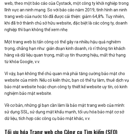
web, theo một báo cáo của Cystack, một công ty khởi nghiệp trong
lĩnh vực an ninh mạng. So với báo cáo năm 2019, tình hình an ninh
trang web của nước tôi đã được cải thiện: giảm 64,8%. Tuy nhiên,
khi đã trở thành chủ sở hữu website, đặc biệt là các công ty, doanh
nghiệp thì bạn không thể xem nhẹ.
Một trang web bị tấn công có thể gây ra nhiều hậu quả nghiêm
trọng, chẳng hạn như: gián đoạn kinh doanh, rò rỉ thông tin khách
hàng và dữ liệu quan trọng, mất uy tín thương hiệu, mất thứ hạng
từ khóa Google, v.v.
Vì vậy, bạn không thể chủ quan mà phải tăng cường bảo mật cho
website của mình. Nếu có kiến thức, bạn có thể tự làm, thuê dịch vụ
bảo mật website hoặc chọn công ty thiết kế website uy tín, có kinh
nghiệm bảo mật website.
Về cơ bản, những gì bạn cần làm là bảo mật trang web của mình:
sử dụng SSL, sử dụng mật khẩu mạnh, tối ưu hóa bảo mật cơ sở
dữ liệu, tích hợp các công cụ bảo mật khác, v.v.
Tối ưu hóa Trang web cho Công cụ Tìm kiếm (SEO)