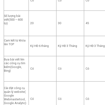
Có
Có
Có
Số lượng bài
viết(500 – 600
20
30
45
từ)
Cam kết từ khóa
lên TOP
Ký HĐ 6 tháng
Ký HĐ 3 Tháng
Ký HĐ 3 Tháng
Đưa bài viết lên
các công cụ tìm
kiếm(Google,
Có
Có
Có
Bing)
Cài đặt công cụ
quản lý website(
Google
Có
Có
Có
Webmastertool,
Google Analytic)