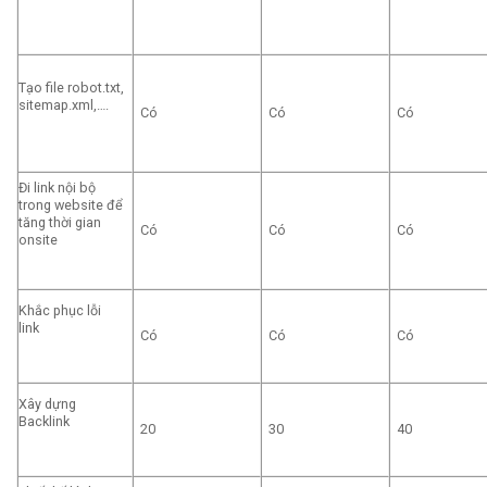
Tạo file robot.txt,
sitemap.xml,….
Có
Có
Có
Đi link nội bộ
trong website để
tăng thời gian
Có
Có
Có
onsite
Khắc phục lỗi
link
Có
Có
Có
Xây dựng
Backlink
20
30
40