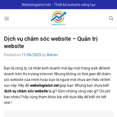
Skip
Websitegiatot.net - Thiết kế website sáng tạo
to
content
Dịch vụ chăm sóc website – Quản trị
website
Posted on
11/06/2025
by
Admin
Bạn là công ty, cá nhân kinh doanh mới lập một trang web để kinh
doanh trên thị trường internet. Nhưng không có thời gian để chăm
sóc website của mình hoặc bạn là người mới chưa am hiểu về lĩnh
vực này. Hãy để
websitegiatot.net
giúp bạn. Nhưng bạn chưa biết
dịch vụ chăm sóc website
là gì? Gồm những công việc gì? Chi phí
bao nhiêu? hãy cùng tham khảo bài viết dưới đây để biết chi tiết
nhé !