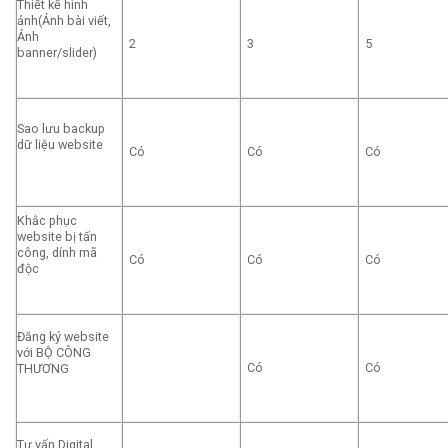
Thiết kế hình
ảnh(Ảnh bài viết,
Ảnh
2
3
5
banner/slider)
Sao lưu backup
dữ liệu website
Có
Có
Có
Khắc phục
website bị tấn
công, dính mã
Có
Có
Có
độc
Đăng ký website
với BỘ CÔNG
Có
Có
THƯƠNG
Tư vấn Digital