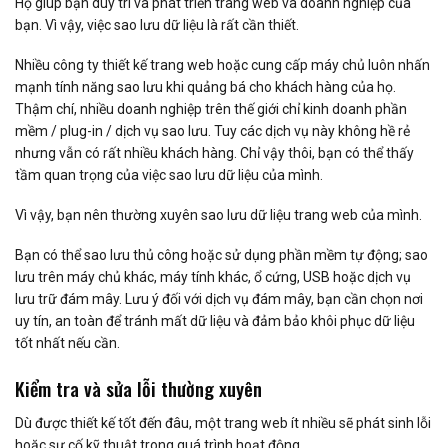
Họ giúp bạn duy trì và phát triển trang web và doanh nghiệp của
bạn. Vì vậy, việc sao lưu dữ liệu là rất cần thiết.
Nhiều công ty thiết kế trang web hoặc cung cấp máy chủ luôn nhấn
mạnh tính năng sao lưu khi quảng bá cho khách hàng của họ.
Thậm chí, nhiều doanh nghiệp trên thế giới chỉ kinh doanh phần
mềm / plug-in / dịch vụ sao lưu. Tuy các dịch vụ này không hề rẻ
nhưng vẫn có rất nhiều khách hàng. Chỉ vậy thôi, bạn có thể thấy
tầm quan trọng của việc sao lưu dữ liệu của mình.
Vì vậy, bạn nên thường xuyên sao lưu dữ liệu trang web của mình.
Bạn có thể sao lưu thủ công hoặc sử dụng phần mềm tự động; sao
lưu trên máy chủ khác, máy tính khác, ổ cứng, USB hoặc dịch vụ
lưu trữ đám mây. Lưu ý đối với dịch vụ đám mây, bạn cần chọn nơi
uy tín, an toàn để tránh mất dữ liệu và đảm bảo khôi phục dữ liệu
tốt nhất nếu cần.
Kiểm tra và sửa lỗi thường xuyên
Dù được thiết kế tốt đến đâu, một trang web ít nhiều sẽ phát sinh lỗi
hoặc sự cố kỹ thuật trong quá trình hoạt động.