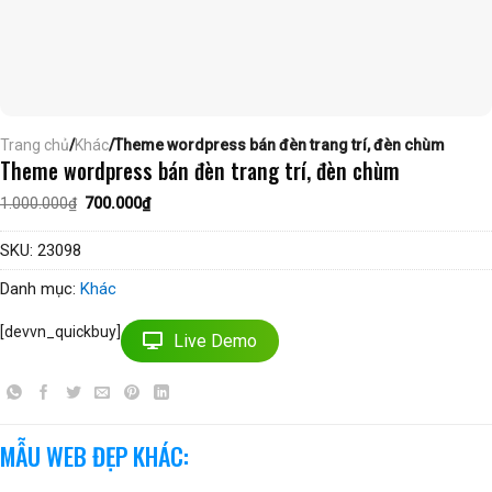
Trang chủ
/
Khác
/Theme wordpress bán đèn trang trí, đèn chùm
Theme wordpress bán đèn trang trí, đèn chùm
Giá
Giá
1.000.000
₫
700.000
₫
gốc
hiện
là:
tại
1.000.000₫.
là:
SKU:
23098
700.000₫.
Danh mục:
Khác
[devvn_quickbuy]
Live Demo
MẪU WEB ĐẸP KHÁC: