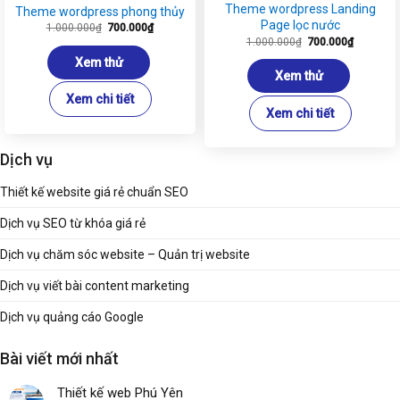
Theme wordpress Landing
Theme wordpress phong thủy
Page lọc nước
Giá
Giá
1.000.000
₫
700.000
₫
gốc
hiện
Giá
Giá
1.000.000
₫
700.000
₫
là:
tại
gốc
hiện
1.000.000₫.
là:
là:
tại
Xem thử
700.000₫.
1.000.000₫.
là:
Xem thử
700.000₫
Xem chi tiết
Xem chi tiết
Dịch vụ
Thiết kế website giá rẻ chuẩn SEO
Dịch vụ SEO từ khóa giá rẻ
Dịch vụ chăm sóc website – Quản trị website
Dịch vụ viết bài content marketing
Dịch vụ quảng cáo Google
Bài viết mới nhất
Thiết kế web Phú Yên