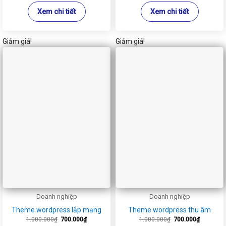
Xem chi tiết
Xem chi tiết
Giảm giá!
Giảm giá!
Doanh nghiệp
Doanh nghiệp
Theme wordpress lắp mạng
Theme wordpress thu âm
Giá
Giá
Giá
Giá
1.000.000
₫
700.000
₫
1.000.000
₫
700.000
₫
gốc
hiện
gốc
hiện