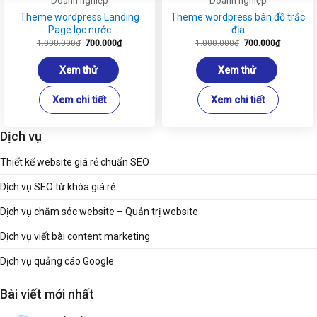
Doanh nghiệp
Doanh nghiệp
Theme wordpress Landing
Theme wordpress bán đồ trắc
Page lọc nước
địa
Giá
Giá
Giá
Giá
1.000.000
₫
700.000
₫
1.000.000
₫
700.000
₫
gốc
hiện
gốc
hiện
là:
tại
là:
tại
1.000.000₫.
là:
1.000.000₫.
là:
Xem thử
Xem thử
700.000₫.
700.000₫
Xem chi tiết
Xem chi tiết
Dịch vụ
Thiết kế website giá rẻ chuẩn SEO
Dịch vụ SEO từ khóa giá rẻ
Dịch vụ chăm sóc website – Quản trị website
Dịch vụ viết bài content marketing
Dịch vụ quảng cáo Google
Bài viết mới nhất