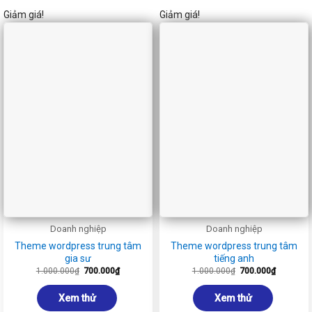
Giảm giá!
Giảm giá!
Doanh nghiệp
Doanh nghiệp
Theme wordpress trung tâm
Theme wordpress trung tâm
gia sư
tiếng anh
Giá
Giá
Giá
Giá
1.000.000
₫
700.000
₫
1.000.000
₫
700.000
₫
gốc
hiện
gốc
hiện
là:
tại
là:
tại
1.000.000₫.
là:
1.000.000₫.
là:
Xem thử
Xem thử
700.000₫.
700.000₫