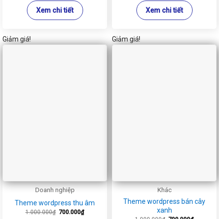
Xem chi tiết
Xem chi tiết
Giảm giá!
Giảm giá!
Doanh nghiệp
Khác
Theme wordpress bán cây
Theme wordpress thu âm
xanh
Giá
Giá
1.000.000
₫
700.000
₫
gốc
hiện
Giá
Giá