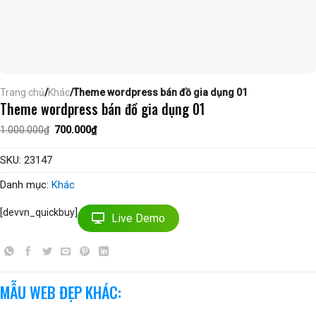
Trang chủ
/
Khác
/Theme wordpress bán đồ gia dụng 01
Theme wordpress bán đồ gia dụng 01
Giá
Giá
1.000.000
₫
700.000
₫
gốc
hiện
là:
tại
1.000.000₫.
là:
SKU:
23147
700.000₫.
Danh mục:
Khác
[devvn_quickbuy]
Live Demo
MẪU WEB ĐẸP KHÁC: