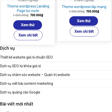
Doanh nghiệp
Doanh nghiệp
Theme wordpress Landing
Theme wordpress lắp mạng
Page lọc nước
Giá
Giá
1.000.000
₫
700.000
₫
gốc
hiện
Giá
Giá
1.000.000
₫
700.000
₫
là:
tại
gốc
hiện
1.000.000₫.
là:
là:
tại
Xem thử
700.000₫
1.000.000₫.
là:
Xem thử
700.000₫.
Xem chi tiết
Xem chi tiết
Dịch vụ
Thiết kế website giá rẻ chuẩn SEO
Dịch vụ SEO từ khóa giá rẻ
Dịch vụ chăm sóc website – Quản trị website
Dịch vụ viết bài content marketing
Dịch vụ quảng cáo Google
Bài viết mới nhất