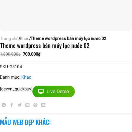
Trang chủ
/
Khác
/Theme wordpress bán máy lọc nước 02
Theme wordpress bán máy lọc nước 02
Giá
Giá
1.000.000
₫
700.000
₫
gốc
hiện
là:
tại
1.000.000₫.
là:
SKU:
23104
700.000₫.
Danh mục:
Khác
[devvn_quickbuy]
Live Demo
MẪU WEB ĐẸP KHÁC: