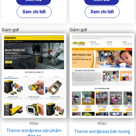
700.000₫.
700.000₫
Xem chi tiết
Xem chi tiết
Giảm giá!
Giảm giá!
Khác
Khác
Theme wordpress sản phẩm
Theme wordpress bán tượng