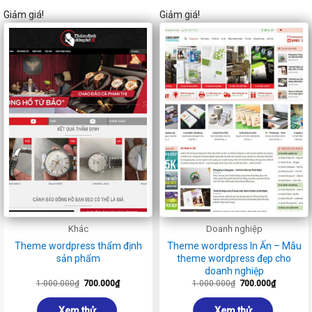
Giảm giá!
Giảm giá!
Khác
Doanh nghiệp
Theme wordpress thẩm định
Theme wordpress In Ấn – Mẫu
sản phẩm
theme wordpress đẹp cho
doanh nghiệp
Giá
Giá
Giá
Giá
1.000.000
₫
700.000
₫
1.000.000
₫
700.000
₫
gốc
hiện
gốc
hiện
là:
tại
là:
tại
1.000.000₫.
là:
1.000.000₫.
là:
Xem thử
Xem thử