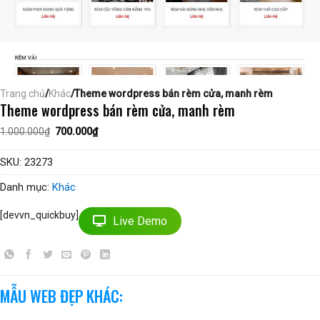
Trang chủ
/
Khác
/Theme wordpress bán rèm cửa, manh rèm
Theme wordpress bán rèm cửa, manh rèm
Giá
Giá
1.000.000
₫
700.000
₫
gốc
hiện
là:
tại
1.000.000₫.
là:
SKU:
23273
700.000₫.
Danh mục:
Khác
[devvn_quickbuy]
Live Demo
MẪU WEB ĐẸP KHÁC: