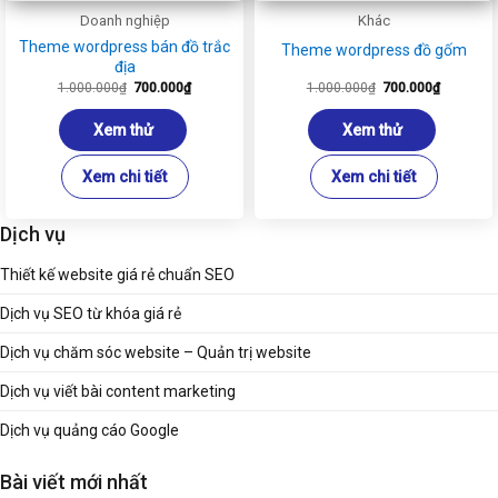
Doanh nghiệp
Khác
Theme wordpress bán đồ trắc
Theme wordpress đồ gốm
địa
Giá
Giá
Giá
Giá
1.000.000
₫
700.000
₫
1.000.000
₫
700.000
₫
gốc
hiện
gốc
hiện
là:
tại
là:
tại
1.000.000₫.
là:
1.000.000₫.
là:
Xem thử
Xem thử
700.000₫.
700.000₫
Xem chi tiết
Xem chi tiết
Dịch vụ
Thiết kế website giá rẻ chuẩn SEO
Dịch vụ SEO từ khóa giá rẻ
Dịch vụ chăm sóc website – Quản trị website
Dịch vụ viết bài content marketing
Dịch vụ quảng cáo Google
Bài viết mới nhất