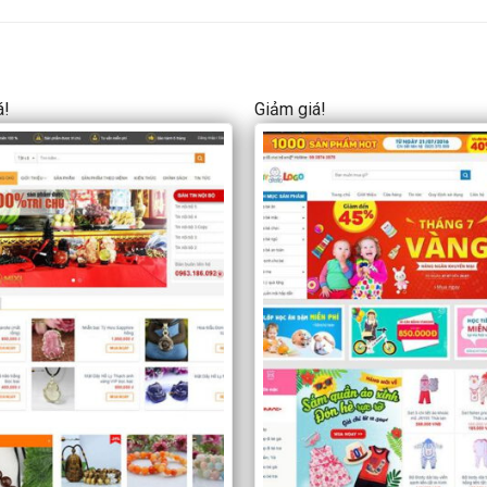
á!
Giảm giá!