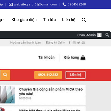
ấp
websitegiatot68@gmail.com
0904639248
vụ
Kho giao diện
Tin tức
Liên hệ