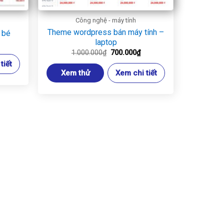
Công nghệ - máy tính
Theme wordpress bán máy tính –
 bé
laptop
á
ện
Giá
Giá
1.000.000
₫
700.000
₫
gốc
hiện
tiết
là:
tại
0.000₫.
Xem thử
Xem chi tiết
1.000.000₫.
là:
700.000₫.