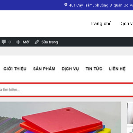
401 Cây Trâm, phường 8, quận Gò V
Trang chủ
Dịch 