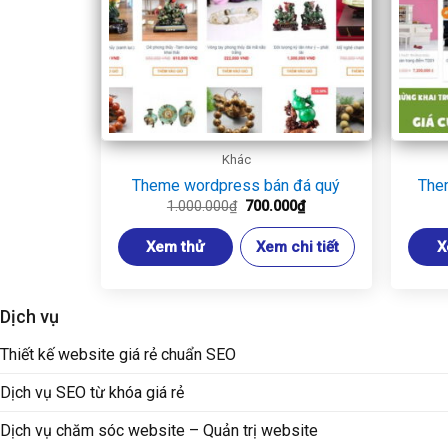
Khác
Theme wordpress bán đá quý
The
Giá
Giá
1.000.000
₫
700.000
₫
gốc
hiện
là:
tại
Xem thử
Xem chi tiết
X
1.000.000₫.
là:
700.000₫.
Dịch vụ
Thiết kế website giá rẻ chuẩn SEO
Dịch vụ SEO từ khóa giá rẻ
Dịch vụ chăm sóc website – Quản trị website