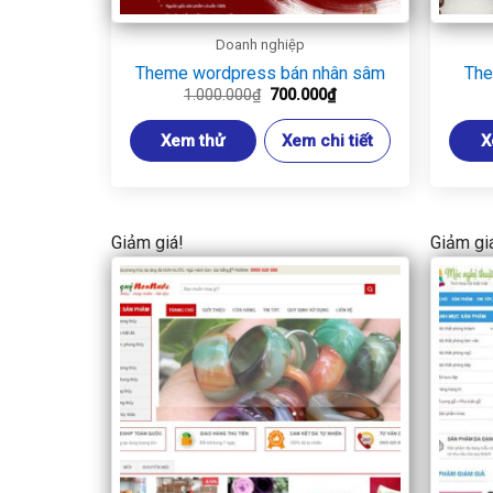
Doanh nghiệp
Theme wordpress bán nhân sâm
The
Giá
Giá
1.000.000
₫
700.000
₫
gốc
hiện
là:
tại
Xem thử
Xem chi tiết
X
1.000.000₫.
là:
700.000₫.
Giảm giá!
Giảm gi