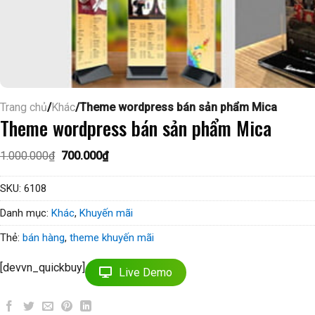
Trang chủ
/
Khác
/Theme wordpress bán sản phẩm Mica
Theme wordpress bán sản phẩm Mica
Giá
Giá
1.000.000
₫
700.000
₫
gốc
hiện
là:
tại
1.000.000₫.
là:
SKU:
6108
700.000₫.
Danh mục:
Khác
,
Khuyến mãi
Thẻ:
bán hàng
,
theme khuyến mãi
[devvn_quickbuy]
Live Demo