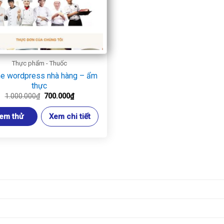
Thực phẩm - Thuốc
e wordpress nhà hàng – ẩm
thực
Giá
Giá
1.000.000
₫
700.000
₫
gốc
hiện
là:
tại
em thử
Xem chi tiết
1.000.000₫.
là:
700.000₫.