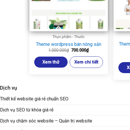
Thực phẩm - Thuốc
Them
Theme wordpress bán nông sản
Giá
Giá
1.000.000
₫
700.000
₫
gốc
hiện
là:
tại
Xem thử
Xem chi tiết
1.000.000₫.
là:
700.000₫.
X
Dịch vụ
Thiết kế website giá rẻ chuẩn SEO
Dịch vụ SEO từ khóa giá rẻ
Dịch vụ chăm sóc website – Quản trị website