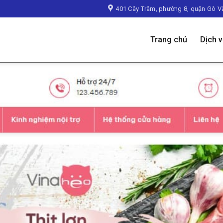
401 Cây Trâm, phường 8, quận Gò V
Trang chủ
Dịch 