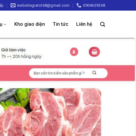
ấp
websitegiatot68@gmail.com
0904639248
vụ
Kho giao diện
Tin tức
Liên hệ