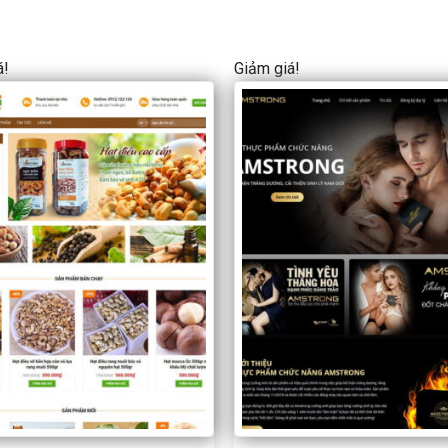
á!
Giảm giá!