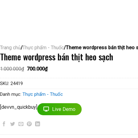
Trang chủ
/
Thực phẩm - Thuốc
/Theme wordpress bán thịt heo 
Theme wordpress bán thịt heo sạch
Giá
Giá
1.000.000
₫
700.000
₫
gốc
hiện
là:
tại
1.000.000₫.
là:
SKU:
24419
700.000₫.
Danh mục:
Thực phẩm - Thuốc
[devvn_quickbuy]
Live Demo