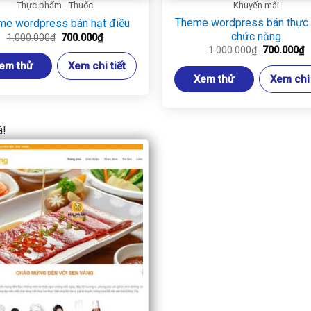
Thực phẩm - Thuốc
Khuyến mãi
Theme wordpress bán thực
me wordpress bán hạt điều
chức năng
Giá
Giá
1.000.000
₫
700.000
₫
gốc
hiện
Giá
G
1.000.000
₫
700.000
₫
là:
tại
gốc
h
em thử
Xem chi tiết
1.000.000₫.
là:
là:
t
700.000₫.
Xem thử
Xem chi 
1.000.000₫
là
7
á!