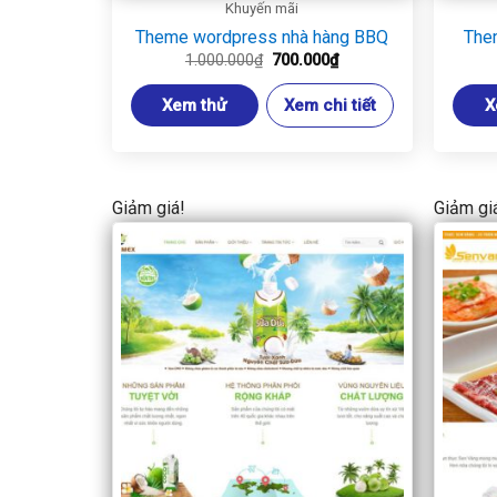
Khuyến mãi
Theme wordpress nhà hàng BBQ
The
Giá
Giá
1.000.000
₫
700.000
₫
gốc
hiện
là:
tại
Xem thử
Xem chi tiết
X
1.000.000₫.
là:
700.000₫.
Giảm giá!
Giảm gi