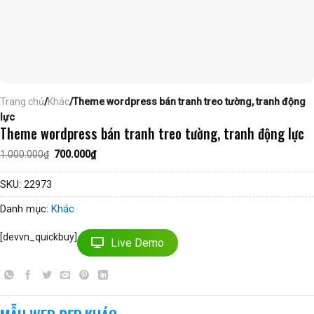
Trang chủ
/
Khác
/Theme wordpress bán tranh treo tường, tranh động
lực
Theme wordpress bán tranh treo tường, tranh động lực
Giá
Giá
1.000.000
₫
700.000
₫
gốc
hiện
là:
tại
1.000.000₫.
là:
SKU:
22973
700.000₫.
Danh mục:
Khác
[devvn_quickbuy]
Live Demo