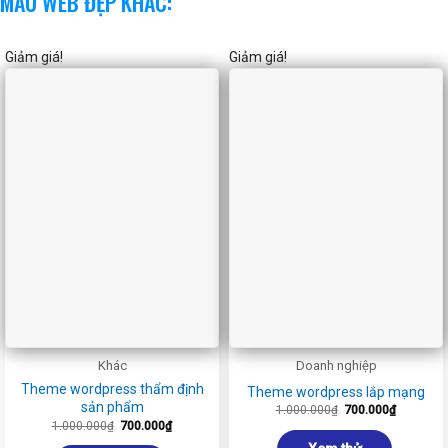
MẪU WEB ĐẸP KHÁC:
Giảm giá!
Giảm giá!
Khác
Doanh nghiệp
Theme wordpress thẩm định
Theme wordpress lắp mạng
sản phẩm
Giá
Giá
1.000.000
₫
700.000
₫
gốc
hiện
Giá
Giá
1.000.000
₫
700.000
₫
là:
tại
gốc
hiện
1.000.000₫.
là:
là:
tại