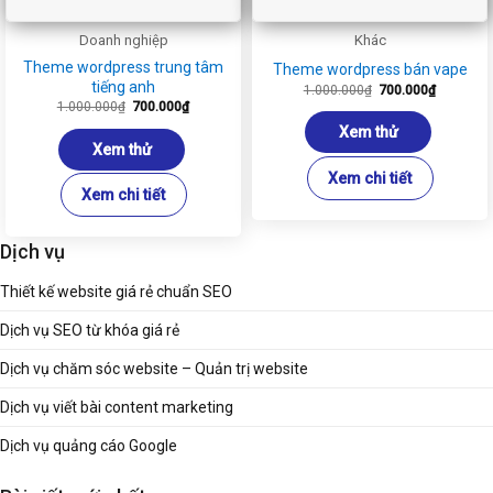
Doanh nghiệp
Khác
Theme wordpress trung tâm
Theme wordpress bán vape
tiếng anh
Giá
Giá
1.000.000
₫
700.000
₫
gốc
hiện
Giá
Giá
1.000.000
₫
700.000
₫
là:
tại
gốc
hiện
1.000.000₫.
là:
là:
tại
Xem thử
700.000₫
1.000.000₫.
là:
Xem thử
700.000₫.
Xem chi tiết
Xem chi tiết
Dịch vụ
Thiết kế website giá rẻ chuẩn SEO
Dịch vụ SEO từ khóa giá rẻ
Dịch vụ chăm sóc website – Quản trị website
Dịch vụ viết bài content marketing
Dịch vụ quảng cáo Google