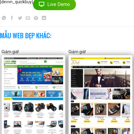
[devvn_quickbuy]
Live Demo
MẪU WEB ĐẸP KHÁC:
Giảm giá!
Giảm giá!