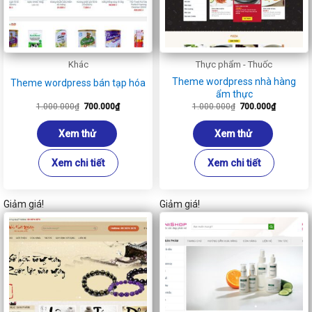
Khác
Thực phẩm - Thuốc
Theme wordpress nhà hàng
Theme wordpress bán tạp hóa
ẩm thực
Giá
Giá
Giá
Giá
1.000.000
₫
700.000
₫
1.000.000
₫
700.000
₫
gốc
hiện
gốc
hiện
là:
tại
là:
tại
1.000.000₫.
là:
1.000.000₫.
là:
Xem thử
Xem thử
700.000₫.
700.000₫
Xem chi tiết
Xem chi tiết
Giảm giá!
Giảm giá!