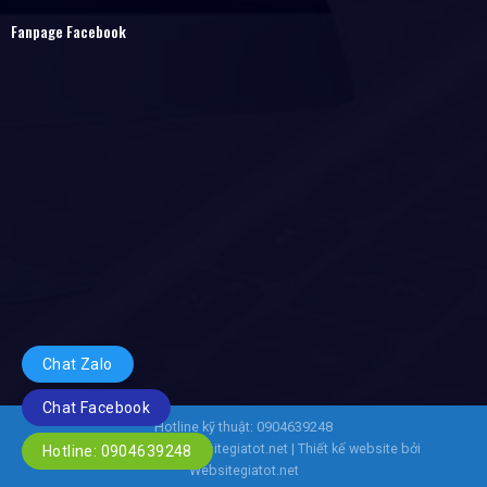
Fanpage Facebook
Chat Zalo
Chat Facebook
Hotline kỹ thuật: 0904639248
Copyright 2026 ©
Websitegiatot.net
| Thiết kế website bởi
Hotline: 0904639248
Websitegiatot.net