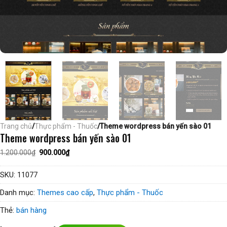
Trang chủ
/
Thực phẩm - Thuốc
/Theme wordpress bán yến sào 01
Theme wordpress bán yến sào 01
Giá
Giá
1.200.000
₫
900.000
₫
gốc
hiện
là:
tại
1.200.000₫.
là:
SKU:
11077
900.000₫.
Danh mục:
Themes cao cấp
,
Thực phẩm - Thuốc
Thẻ:
bán hàng