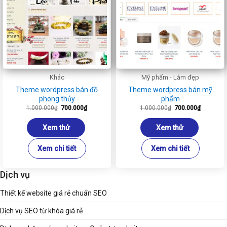
Khác
Mỹ phẩm - Làm đẹp
Theme wordpress bán đồ
Theme wordpress bán mỹ
phong thủy
phẩm
Giá
Giá
Giá
Giá
1.000.000
₫
700.000
₫
1.000.000
₫
700.000
₫
gốc
hiện
gốc
hiện
là:
tại
là:
tại
1.000.000₫.
là:
1.000.000₫.
là:
Xem thử
Xem thử
700.000₫.
700.000₫
Xem chi tiết
Xem chi tiết
Dịch vụ
Thiết kế website giá rẻ chuẩn SEO
Dịch vụ SEO từ khóa giá rẻ