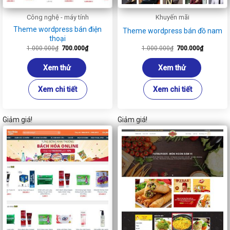
Công nghệ - máy tính
Khuyến mãi
Theme wordpress bán điện
Theme wordpress bán đồ nam
thoại
Giá
Giá
Giá
Giá
1.000.000
₫
700.000
₫
1.000.000
₫
700.000
₫
gốc
hiện
gốc
hiện
là:
tại
là:
tại
1.000.000₫.
là:
1.000.000₫.
là:
Xem thử
Xem thử
700.000₫.
700.000₫
Xem chi tiết
Xem chi tiết
Giảm giá!
Giảm giá!