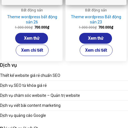
Bất động sản
Bất động sản
Theme wordpress bất động
Theme wordpress Bất động
sản 26
sản 23
Giá
Giá
Giá
Giá
1.000.000
₫
700.000
₫
1.000.000
₫
700.000
₫
gốc
hiện
gốc
hiện
là:
tại
là:
tại
1.000.000₫.
là:
1.000.000₫.
là:
Xem thử
Xem thử
700.000₫.
700.000₫
Xem chi tiết
Xem chi tiết
Dịch vụ
Thiết kế website giá rẻ chuẩn SEO
Dịch vụ SEO từ khóa giá rẻ
Dịch vụ chăm sóc website – Quản trị website
Dịch vụ viết bài content marketing
Dịch vụ quảng cáo Google