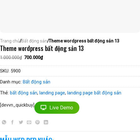
Trang chủ
/
Bất động sản
/Theme wordpress bất động sản 13
Theme wordpress bất động sản 13
Giá
Giá
1.000.000
₫
700.000
₫
gốc
hiện
là:
tại
1.000.000₫.
là:
SKU:
5900
700.000₫.
Danh mục:
Bất động sản
Thẻ:
bất động sản
,
landing page
,
landing page bất động sản
[devvn_quickbuy]
Live Demo