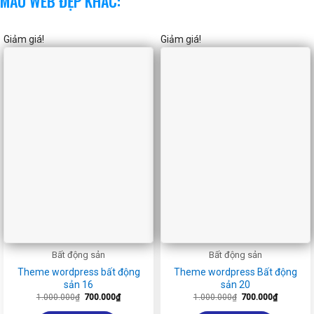
MẪU WEB ĐẸP KHÁC:
Giảm giá!
Giảm giá!
Bất động sản
Bất động sản
Theme wordpress bất động
Theme wordpress Bất động
sản 16
sản 20
Giá
Giá
Giá
Giá
1.000.000
₫
700.000
₫
1.000.000
₫
700.000
₫
gốc
hiện
gốc
hiện
là:
tại
là:
tại