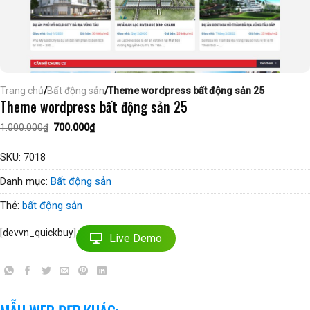
Trang chủ
/
Bất động sản
/Theme wordpress bất động sản 25
Theme wordpress bất động sản 25
Giá
Giá
1.000.000
₫
700.000
₫
gốc
hiện
là:
tại
1.000.000₫.
là:
SKU:
7018
700.000₫.
Danh mục:
Bất động sản
Thẻ:
bất động sản
[devvn_quickbuy]
Live Demo