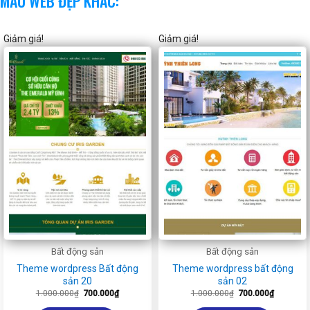
MẪU WEB ĐẸP KHÁC:
Giảm giá!
Giảm giá!
Bất động sản
Bất động sản
Theme wordpress Bất động
Theme wordpress bất động
sản 20
sản 02
Giá
Giá
Giá
Giá
1.000.000
₫
700.000
₫
1.000.000
₫
700.000
₫
gốc
hiện
gốc
hiện
là:
tại
là:
tại