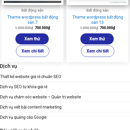
Bất động sản
Bất động sản
Theme wordpress bất động
Theme wordpress bất động
sản 7
sản 13
Giá
Giá
Giá
Giá
1.000.000
₫
700.000
₫
1.000.000
₫
700.000
₫
gốc
hiện
gốc
hiện
là:
tại
là:
tại
1.000.000₫.
là:
1.000.000₫.
là:
Xem thử
Xem thử
700.000₫.
700.000₫
Xem chi tiết
Xem chi tiết
Dịch vụ
Thiết kế website giá rẻ chuẩn SEO
Dịch vụ SEO từ khóa giá rẻ
Dịch vụ chăm sóc website – Quản trị website
Dịch vụ viết bài content marketing
Dịch vụ quảng cáo Google