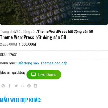
Trang chủ
/
Bất động sản
/Theme WordPress bất động sản 58
Theme WordPress bất động sản 58
Giá
Giá
2.200.000
₫
1.500.000
₫
gốc
hiện
là:
tại
2.200.000₫.
là:
SKU:
17631
1.500.000₫.
Danh mục:
Bất động sản
,
Themes cao cấp
[devvn_quickbuy]
Live Demo
MẪU WEB ĐẸP KHÁC: