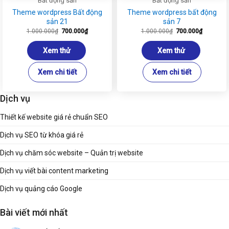
Bất động sản
Bất động sản
Theme wordpress Bất động
Theme wordpress bất động
sản 21
sản 7
Giá
Giá
Giá
Giá
1.000.000
₫
700.000
₫
1.000.000
₫
700.000
₫
gốc
hiện
gốc
hiện
là:
tại
là:
tại
1.000.000₫.
là:
1.000.000₫.
là:
Xem thử
Xem thử
700.000₫.
700.000₫
Xem chi tiết
Xem chi tiết
Dịch vụ
Thiết kế website giá rẻ chuẩn SEO
Dịch vụ SEO từ khóa giá rẻ
Dịch vụ chăm sóc website – Quản trị website
Dịch vụ viết bài content marketing
Dịch vụ quảng cáo Google
Bài viết mới nhất