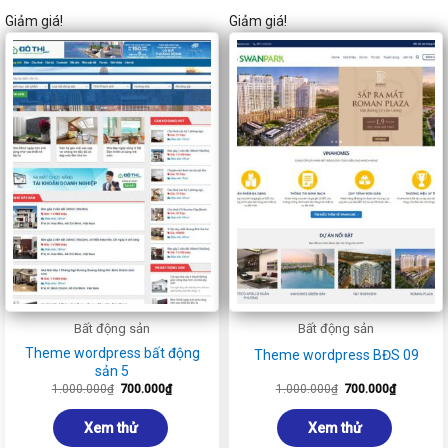
Giảm giá!
Giảm giá!
Bất động sản
Bất động sản
Theme wordpress bất động
Theme wordpress BĐS 09
sản 5
Giá
Giá
Giá
Giá
1.000.000
₫
700.000
₫
1.000.000
₫
700.000
₫
gốc
hiện
gốc
hiện
là:
tại
là:
tại
1.000.000₫.
là:
1.000.000₫.
là:
Xem thử
Xem thử
700.000₫.
700.000₫