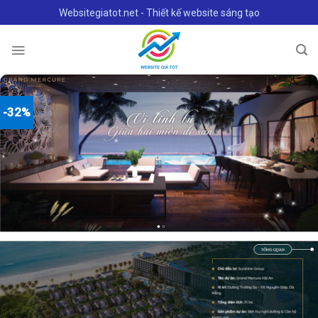
Skip
Websitegiatot.net - Thiết kế website sáng tạo
to
content
-32%