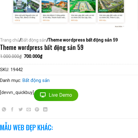
Trang chủ
/
Bất động sản
/Theme wordpress bất động sản 59
Theme wordpress bất động sản 59
Giá
Giá
1.000.000
₫
700.000
₫
gốc
hiện
là:
tại
1.000.000₫.
là:
SKU:
19442
700.000₫.
Danh mục:
Bất động sản
[devvn_quickbuy]
Live Demo
MẪU WEB ĐẸP KHÁC: