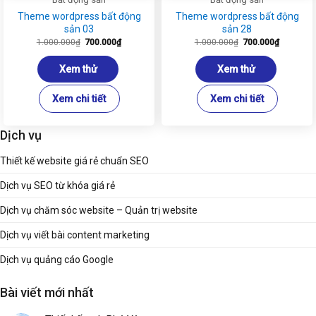
Theme wordpress bất động
Theme wordpress bất động
sản 03
sản 28
Giá
Giá
Giá
Giá
1.000.000
₫
700.000
₫
1.000.000
₫
700.000
₫
gốc
hiện
gốc
hiện
là:
tại
là:
tại
1.000.000₫.
là:
1.000.000₫.
là:
Xem thử
Xem thử
700.000₫.
700.000₫
Xem chi tiết
Xem chi tiết
Dịch vụ
Thiết kế website giá rẻ chuẩn SEO
Dịch vụ SEO từ khóa giá rẻ
Dịch vụ chăm sóc website – Quản trị website
Dịch vụ viết bài content marketing
Dịch vụ quảng cáo Google
Bài viết mới nhất