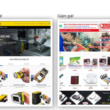
á!
Giảm giá!