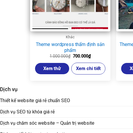
Khác
Theme wordpress thẩm định sản
Theme
phẩm
Giá
Giá
1.000.000
₫
700.000
₫
gốc
hiện
là:
tại
Xem thử
Xem chi tiết
X
1.000.000₫.
là:
700.000₫.
Dịch vụ
Thiết kế website giá rẻ chuẩn SEO
Dịch vụ SEO từ khóa giá rẻ
Dịch vụ chăm sóc website – Quản trị website