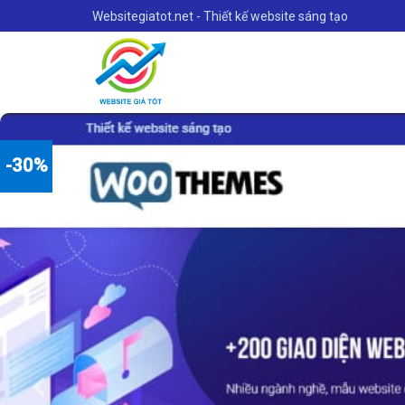
Skip
Websitegiatot.net - Thiết kế website sáng tạo
to
content
-30%