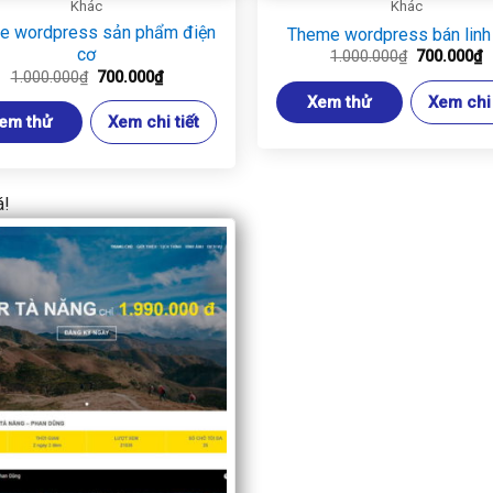
Khác
Khác
e wordpress sản phẩm điện
Theme wordpress bán linh 
cơ
Giá
G
1.000.000
₫
700.000
₫
gốc
h
Giá
Giá
1.000.000
₫
700.000
₫
là:
t
gốc
hiện
Xem thử
Xem chi 
1.000.000₫
là
là:
tại
7
em thử
Xem chi tiết
1.000.000₫.
là:
700.000₫.
á!