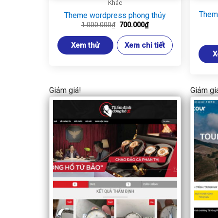
Khác
Them
Theme wordpress phong thủy
Giá
Giá
1.000.000
₫
700.000
₫
gốc
hiện
là:
tại
Xem thử
Xem chi tiết
1.000.000₫.
là:
700.000₫.
X
Giảm giá!
Giảm gi