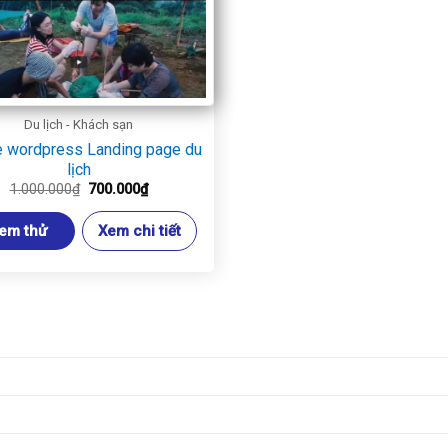
Du lịch - Khách sạn
 wordpress Landing page du
lịch
Giá
Giá
1.000.000
₫
700.000
₫
gốc
hiện
là:
tại
em thử
Xem chi tiết
1.000.000₫.
là:
700.000₫.