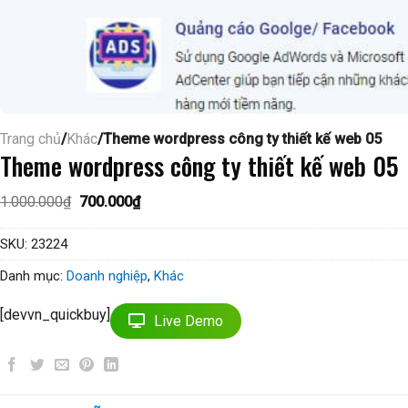
Trang chủ
/
Khác
/Theme wordpress công ty thiết kế web 05
Theme wordpress công ty thiết kế web 05
Giá
Giá
1.000.000
₫
700.000
₫
gốc
hiện
là:
tại
1.000.000₫.
là:
SKU:
23224
700.000₫.
Danh mục:
Doanh nghiệp
,
Khác
[devvn_quickbuy]
Live Demo