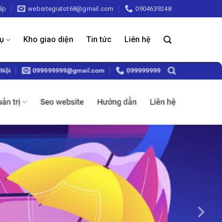
ấp
websitegiatot68@gmail.com
0904639248
vụ
Kho giao diện
Tin tức
Liên hệ