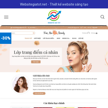
Skip
Websitegiatot.net - Thiết kế website sáng tạo
to
content
-30%