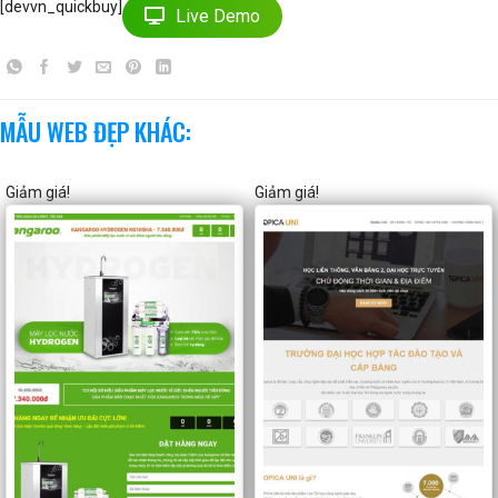
[devvn_quickbuy]
Live Demo
MẪU WEB ĐẸP KHÁC:
Giảm giá!
Giảm giá!