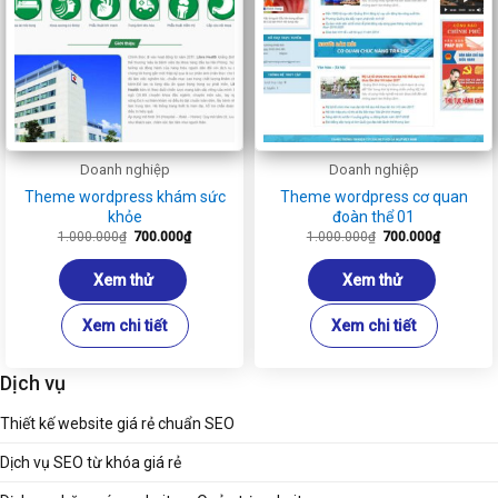
Doanh nghiệp
Doanh nghiệp
Theme wordpress khám sức
Theme wordpress cơ quan
khỏe
đoàn thể 01
Giá
Giá
Giá
Giá
1.000.000
₫
700.000
₫
1.000.000
₫
700.000
₫
gốc
hiện
gốc
hiện
là:
tại
là:
tại
1.000.000₫.
là:
1.000.000₫.
là:
Xem thử
Xem thử
700.000₫.
700.000₫
Xem chi tiết
Xem chi tiết
Dịch vụ
Thiết kế website giá rẻ chuẩn SEO
Dịch vụ SEO từ khóa giá rẻ