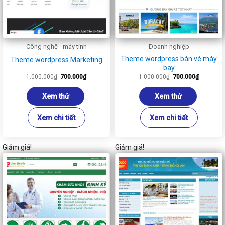
Công nghệ - máy tính
Doanh nghiệp
Theme wordpress bán vé máy
Theme wordpress Marketing
bay
Giá
Giá
Giá
Giá
1.000.000
₫
700.000
₫
1.000.000
₫
700.000
₫
gốc
hiện
gốc
hiện
là:
tại
là:
tại
1.000.000₫.
là:
1.000.000₫.
là:
Xem thử
Xem thử
700.000₫.
700.000₫
Xem chi tiết
Xem chi tiết
Giảm giá!
Giảm giá!