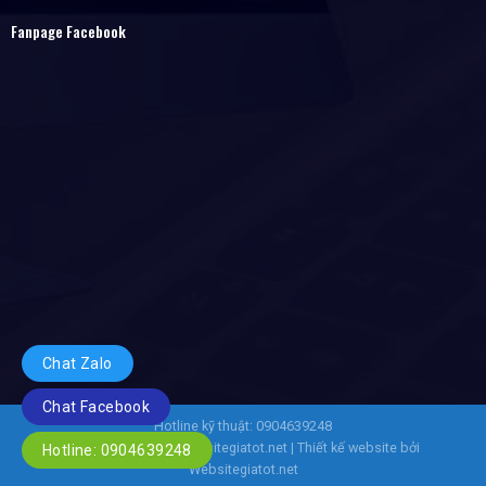
Fanpage Facebook
Chat Zalo
Chat Facebook
Hotline kỹ thuật: 0904639248
Copyright 2026 ©
Websitegiatot.net
| Thiết kế website bởi
Hotline: 0904639248
Websitegiatot.net