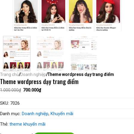
Trang chủ
/
Doanh nghiệp
/Theme wordpress dạy trang điểm
Theme wordpress dạy trang điểm
Giá
Giá
1.000.000
₫
700.000
₫
gốc
hiện
là:
tại
1.000.000₫.
là:
SKU:
7026
700.000₫.
Danh mục:
Doanh nghiệp
,
Khuyến mãi
Thẻ:
theme khuyến mãi