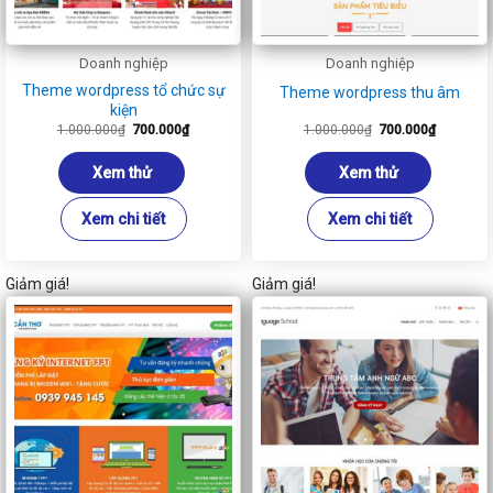
Doanh nghiệp
Doanh nghiệp
Theme wordpress tổ chức sự
Theme wordpress thu âm
kiện
Giá
Giá
Giá
Giá
1.000.000
₫
700.000
₫
1.000.000
₫
700.000
₫
gốc
hiện
gốc
hiện
là:
tại
là:
tại
1.000.000₫.
là:
1.000.000₫.
là:
Xem thử
Xem thử
700.000₫.
700.000₫
Xem chi tiết
Xem chi tiết
Giảm giá!
Giảm giá!