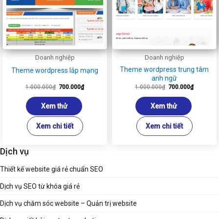
Doanh nghiệp
Doanh nghiệp
Theme wordpress trung tâm
Theme wordpress lắp mạng
anh ngữ
Giá
Giá
Giá
Giá
1.000.000
₫
700.000
₫
1.000.000
₫
700.000
₫
gốc
hiện
gốc
hiện
là:
tại
là:
tại
1.000.000₫.
là:
1.000.000₫.
là:
Xem thử
Xem thử
700.000₫.
700.000₫
Xem chi tiết
Xem chi tiết
Dịch vụ
Thiết kế website giá rẻ chuẩn SEO
Dịch vụ SEO từ khóa giá rẻ
Dịch vụ chăm sóc website – Quản trị website