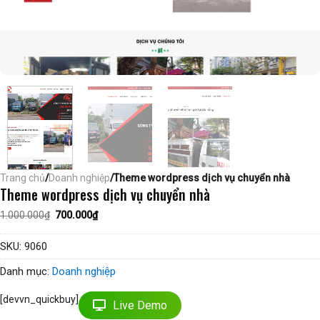
Trang chủ
/
Doanh nghiệp
/Theme wordpress dịch vụ chuyển nhà
Theme wordpress dịch vụ chuyển nhà
Giá
Giá
1.000.000
₫
700.000
₫
gốc
hiện
là:
tại
1.000.000₫.
là:
SKU:
9060
700.000₫.
Danh mục:
Doanh nghiệp
[devvn_quickbuy]
Live Demo