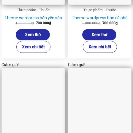
Thực phẩm - Thuốc
Thực phẩm - Thuốc
Theme wordpress bán yến sào
Theme wordpress bán cà phê
Giá
Giá
Giá
Giá
1.000.000
₫
700.000
₫
1.000.000
₫
700.000
₫
gốc
hiện
gốc
hiện
là:
tại
là:
tại
1.000.000₫.
là:
1.000.000₫.
là:
Xem thử
Xem thử
700.000₫.
700.000₫
Xem chi tiết
Xem chi tiết
Giảm giá!
Giảm giá!