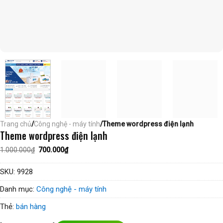
Trang chủ
/
Công nghệ - máy tính
/Theme wordpress điện lạnh
Theme wordpress điện lạnh
Giá
Giá
1.000.000
₫
700.000
₫
gốc
hiện
là:
tại
1.000.000₫.
là:
SKU:
9928
700.000₫.
Danh mục:
Công nghệ - máy tính
Thẻ:
bán hàng