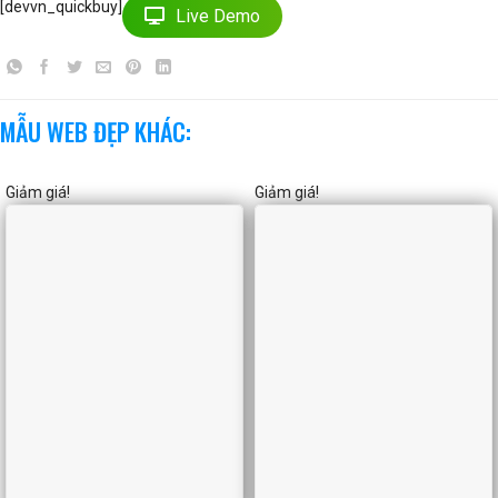
[devvn_quickbuy]
Live Demo
MẪU WEB ĐẸP KHÁC:
Giảm giá!
Giảm giá!