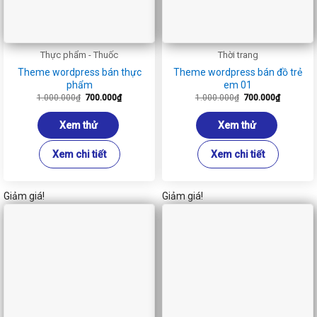
Thực phẩm - Thuốc
Thời trang
Theme wordpress bán thực
Theme wordpress bán đồ trẻ
phẩm
em 01
Giá
Giá
Giá
Giá
1.000.000
₫
700.000
₫
1.000.000
₫
700.000
₫
gốc
hiện
gốc
hiện
là:
tại
là:
tại
1.000.000₫.
là:
1.000.000₫.
là:
Xem thử
Xem thử
700.000₫.
700.000₫
Xem chi tiết
Xem chi tiết
Giảm giá!
Giảm giá!