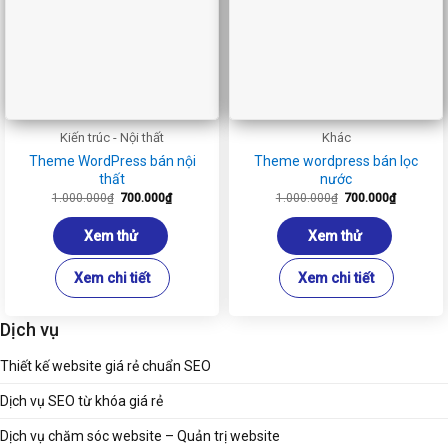
Kiến trúc - Nội thất
Khác
Theme WordPress bán nội
Theme wordpress bán lọc
thất
nước
Giá
Giá
Giá
Giá
1.000.000
₫
700.000
₫
1.000.000
₫
700.000
₫
gốc
hiện
gốc
hiện
là:
tại
là:
tại
1.000.000₫.
là:
1.000.000₫.
là:
Xem thử
Xem thử
700.000₫.
700.000₫
Xem chi tiết
Xem chi tiết
Dịch vụ
Thiết kế website giá rẻ chuẩn SEO
Dịch vụ SEO từ khóa giá rẻ
Dịch vụ chăm sóc website – Quản trị website