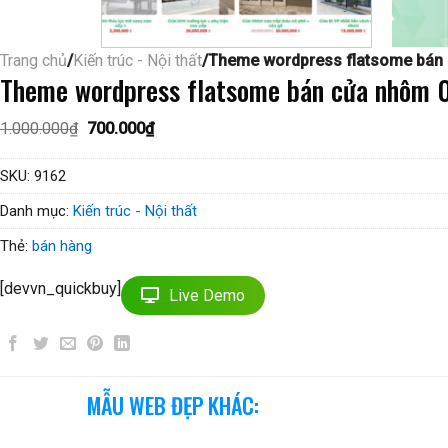
Trang chủ
/
Kiến trúc - Nội thất
/Theme wordpress flatsome bán
Theme wordpress flatsome bán cửa nhôm 
Giá
Giá
1.000.000
₫
700.000
₫
gốc
hiện
là:
tại
1.000.000₫.
là:
SKU:
9162
700.000₫.
Danh mục:
Kiến trúc - Nội thất
Thẻ:
bán hàng
[devvn_quickbuy]
Live Demo
MẪU WEB ĐẸP KHÁC: