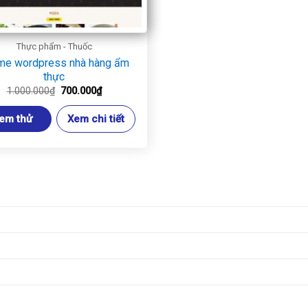
Thực phẩm - Thuốc
me wordpress nhà hàng ẩm
thực
Giá
Giá
1.000.000
₫
700.000
₫
gốc
hiện
là:
tại
em thử
Xem chi tiết
1.000.000₫.
là:
700.000₫.