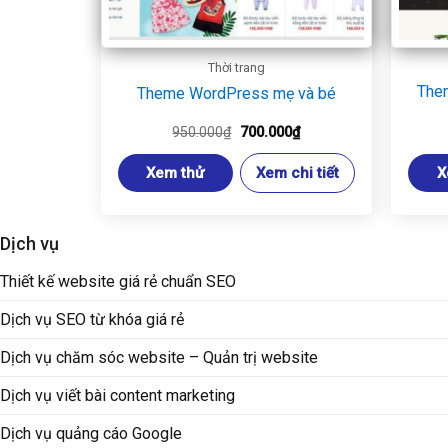
Thời trang
The
Theme WordPress mẹ và bé
Giá
Giá
950.000
₫
700.000
₫
gốc
hiện
là:
tại
Xem thử
Xem chi tiết
X
950.000₫.
là:
700.000₫.
Dịch vụ
Thiết kế website giá rẻ chuẩn SEO
Dịch vụ SEO từ khóa giá rẻ
Dịch vụ chăm sóc website – Quản trị website
Dịch vụ viết bài content marketing
Dịch vụ quảng cáo Google