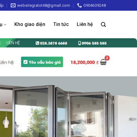
ấp
websitegiatot68@gmail.com
0904639248
vụ
Kho giao diện
Tin tức
Liên hệ