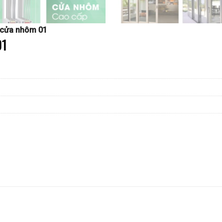
 cửa nhôm 01
01