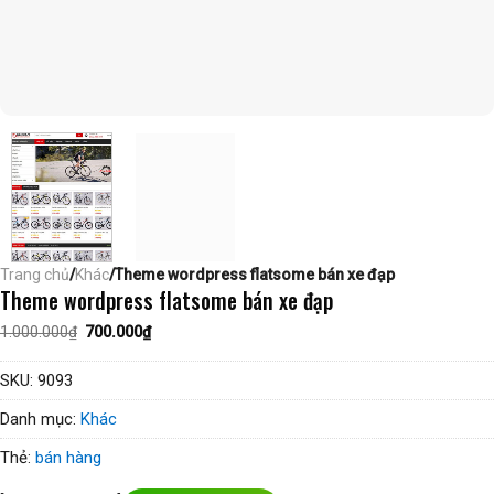
Trang chủ
/
Khác
/Theme wordpress flatsome bán xe đạp
Theme wordpress flatsome bán xe đạp
Giá
Giá
1.000.000
₫
700.000
₫
gốc
hiện
là:
tại
1.000.000₫.
là:
SKU:
9093
700.000₫.
Danh mục:
Khác
Thẻ:
bán hàng