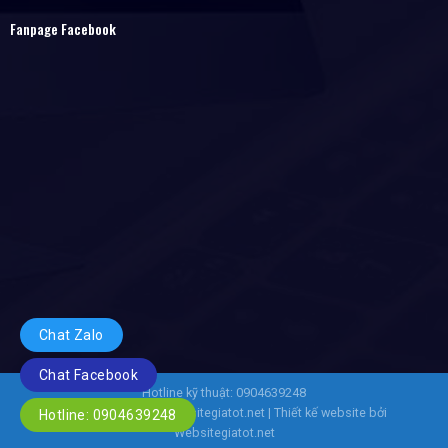
Fanpage Facebook
Chat Zalo
Chat Facebook
Hotline kỹ thuật: 0904639248
Copyright 2026 ©
Websitegiatot.net
| Thiết kế website bởi
Hotline: 0904639248
Websitegiatot.net