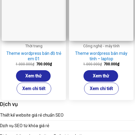
Thời trang
Công nghệ - máy tính
Theme wordpress bán đồ trẻ
Theme wordpress bán máy
em 01
tính – laptop
Giá
Giá
Giá
Giá
1.000.000
₫
700.000
₫
1.000.000
₫
700.000
₫
gốc
hiện
gốc
hiện
là:
tại
là:
tại
1.000.000₫.
là:
1.000.000₫.
là:
Xem thử
Xem thử
700.000₫.
700.000₫
Xem chi tiết
Xem chi tiết
Dịch vụ
Thiết kế website giá rẻ chuẩn SEO
Dịch vụ SEO từ khóa giá rẻ