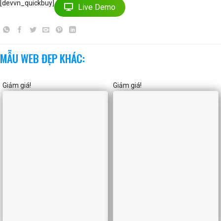
[devvn_quickbuy]
Live Demo
MẪU WEB ĐẸP KHÁC:
Giảm giá!
Giảm giá!