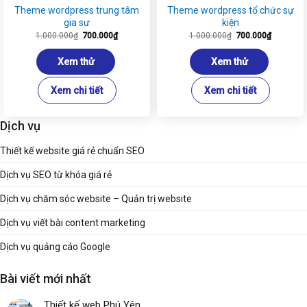
Theme wordpress trung tâm
Theme wordpress tổ chức sự
gia sư
kiện
Giá
Giá
Giá
Giá
1.000.000
₫
700.000
₫
1.000.000
₫
700.000
₫
gốc
hiện
gốc
hiện
là:
tại
là:
tại
1.000.000₫.
là:
1.000.000₫.
là:
Xem thử
Xem thử
700.000₫.
700.000₫
Xem chi tiết
Xem chi tiết
Dịch vụ
Thiết kế website giá rẻ chuẩn SEO
Dịch vụ SEO từ khóa giá rẻ
Dịch vụ chăm sóc website – Quản trị website
Dịch vụ viết bài content marketing
Dịch vụ quảng cáo Google
Bài viết mới nhất
Thiết kế web Phú Yên