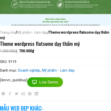
Trang chủ
/
Mỹ phẩm - Làm đẹp
/Theme wordpress flatsome dạy thẩm
mỹ
Theme wordpress flatsome dạy thẩm mỹ
Giá
Giá
1.000.000
₫
700.000
₫
gốc
hiện
là:
tại
1.000.000₫.
là:
SKU:
9119
700.000₫.
Danh mục:
Doanh nghiệp
,
Mỹ phẩm - Làm đẹp
[devvn_quickbuy]
Live Demo
MẪU WEB ĐẸP KHÁC: