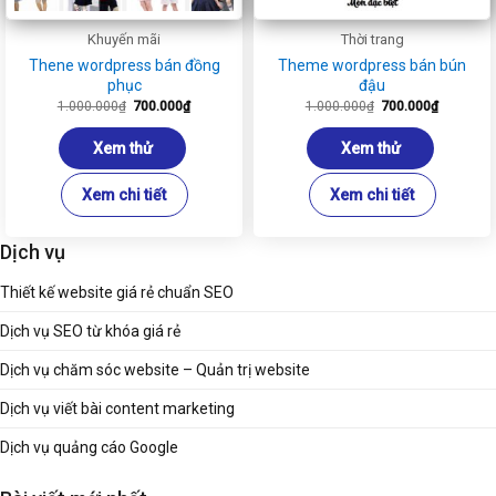
Khuyến mãi
Thời trang
Thene wordpress bán đồng
Theme wordpress bán bún
phục
đậu
Giá
Giá
Giá
Giá
1.000.000
₫
700.000
₫
1.000.000
₫
700.000
₫
gốc
hiện
gốc
hiện
là:
tại
là:
tại
1.000.000₫.
là:
1.000.000₫.
là:
Xem thử
Xem thử
700.000₫.
700.000₫
Xem chi tiết
Xem chi tiết
Dịch vụ
Thiết kế website giá rẻ chuẩn SEO
Dịch vụ SEO từ khóa giá rẻ
Dịch vụ chăm sóc website – Quản trị website
Dịch vụ viết bài content marketing
Dịch vụ quảng cáo Google