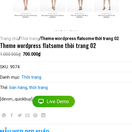
Trang chủ
/
Thời trang
/Theme wordpress flatsome thời trang 02
Theme wordpress flatsome thời trang 02
Giá
Giá
1.000.000
₫
700.000
₫
gốc
hiện
là:
tại
1.000.000₫.
là:
SKU:
9074
700.000₫.
Danh mục:
Thời trang
Thẻ:
bán hàng
,
thời trang
[devvn_quickbuy]
Live Demo