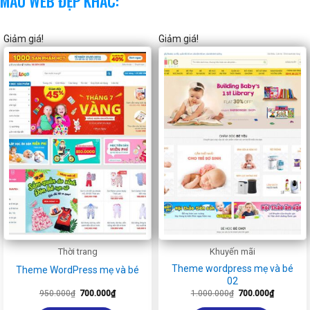
MẪU WEB ĐẸP KHÁC:
Giảm giá!
Giảm giá!
Thời trang
Khuyến mãi
Theme wordpress mẹ và bé
Theme WordPress mẹ và bé
02
Giá
Giá
Giá
Giá
950.000
₫
700.000
₫
1.000.000
₫
700.000
₫
gốc
hiện
gốc
hiện
là:
tại
là:
tại