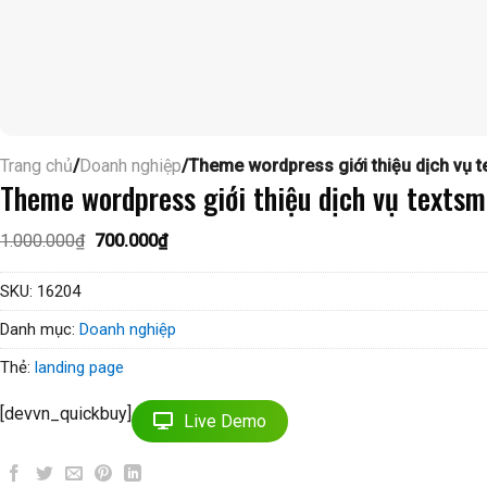
Trang chủ
/
Doanh nghiệp
/Theme wordpress giới thiệu dịch vụ t
Theme wordpress giới thiệu dịch vụ textsm
Giá
Giá
1.000.000
₫
700.000
₫
gốc
hiện
là:
tại
1.000.000₫.
là:
SKU:
16204
700.000₫.
Danh mục:
Doanh nghiệp
Thẻ:
landing page
[devvn_quickbuy]
Live Demo