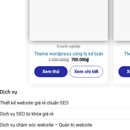
Doanh nghiệp
Theme wordpress công ty kế toán
Th
Giá
Giá
1.000.000
₫
700.000
₫
gốc
hiện
là:
tại
Xem thử
Xem chi tiết
X
1.000.000₫.
là:
700.000₫.
Dịch vụ
Thiết kế website giá rẻ chuẩn SEO
Dịch vụ SEO từ khóa giá rẻ
Dịch vụ chăm sóc website – Quản trị website