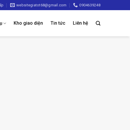
ấp
websitegiatot68@gmail.com
0904639248
vụ
Kho giao diện
Tin tức
Liên hệ