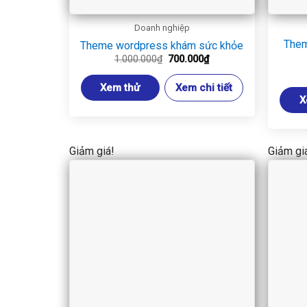
Doanh nghiệp
Them
Theme wordpress khám sức khỏe
Giá
Giá
1.000.000
₫
700.000
₫
gốc
hiện
là:
tại
Xem thử
Xem chi tiết
1.000.000₫.
là:
700.000₫.
X
Giảm giá!
Giảm gi