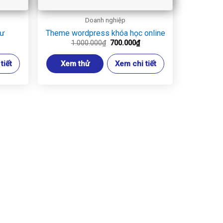
Doanh nghiệp
sư
Theme wordpress khóa học online
iá
Giá
Giá
1.000.000
₫
700.000
₫
iện
gốc
hiện
ại
là:
tại
tiết
Xem thử
Xem chi tiết
.
:
1.000.000₫.
là:
00.000₫.
700.000₫.