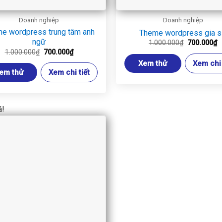
Doanh nghiệp
Doanh nghiệp
e wordpress trung tâm anh
Theme wordpress gia 
ngữ
Giá
G
1.000.000
₫
700.000
₫
gốc
h
Giá
Giá
1.000.000
₫
700.000
₫
là:
t
gốc
hiện
Xem thử
Xem chi 
1.000.000₫
là
là:
tại
7
em thử
Xem chi tiết
1.000.000₫.
là:
700.000₫.
á!