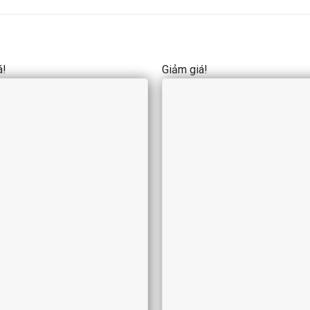
á!
Giảm giá!