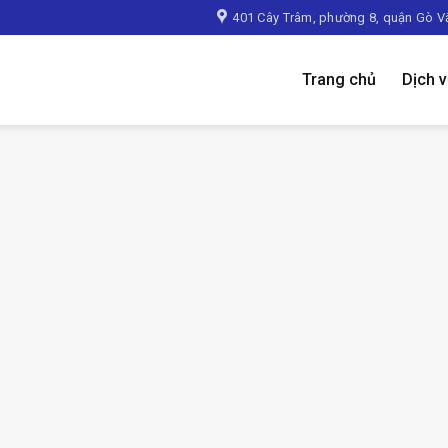
401 Cây Trâm, phường 8, quận Gò V
Trang chủ
Dịch 