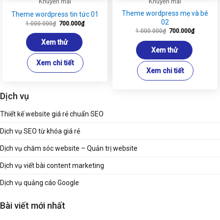
Khuyến mãi
Khuyến mãi
Theme wordpress mẹ và bé
Theme wordpress tin tức 01
02
Giá
Giá
1.000.000
₫
700.000
₫
gốc
hiện
Giá
Giá
1.000.000
₫
700.000
₫
là:
tại
gốc
hiện
1.000.000₫.
là:
là:
tại
Xem thử
700.000₫.
1.000.000₫.
là:
Xem thử
700.000₫
Xem chi tiết
Xem chi tiết
Dịch vụ
Thiết kế website giá rẻ chuẩn SEO
Dịch vụ SEO từ khóa giá rẻ
Dịch vụ chăm sóc website – Quản trị website
Dịch vụ viết bài content marketing
Dịch vụ quảng cáo Google
Bài viết mới nhất