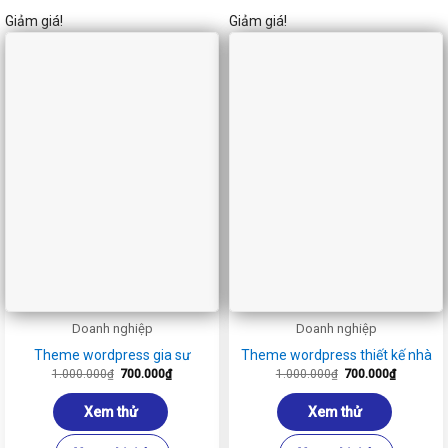
Giảm giá!
Giảm giá!
Doanh nghiệp
Doanh nghiệp
Theme wordpress gia sư
Theme wordpress thiết kế nhà
Giá
Giá
Giá
Giá
1.000.000
₫
700.000
₫
1.000.000
₫
700.000
₫
gốc
hiện
gốc
hiện
là:
tại
là:
tại
1.000.000₫.
là:
1.000.000₫.
là:
Xem thử
Xem thử
700.000₫.
700.000₫