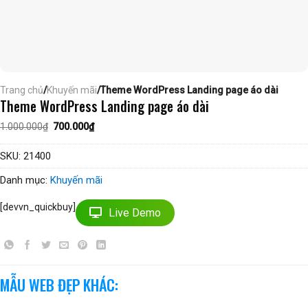
Trang chủ
/
Khuyến mãi
/Theme WordPress Landing page áo dài
Theme WordPress Landing page áo dài
Giá
Giá
1.000.000
₫
700.000
₫
gốc
hiện
là:
tại
1.000.000₫.
là:
SKU:
21400
700.000₫.
Danh mục:
Khuyến mãi
[devvn_quickbuy]
Live Demo
MẪU WEB ĐẸP KHÁC: