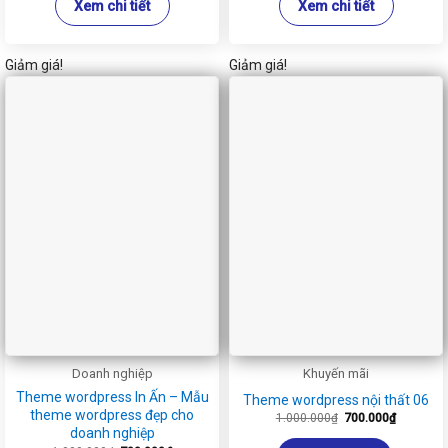
Xem chi tiết
Xem chi tiết
Giảm giá!
Giảm giá!
Doanh nghiệp
Khuyến mãi
Theme wordpress In Ấn – Mẫu
Theme wordpress nội thất 06
theme wordpress đẹp cho
Giá
Giá
1.000.000
₫
700.000
₫
gốc
hiện
doanh nghiệp
là:
tại