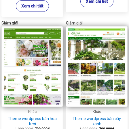
Xem chi tiết
Xem chi tiết
Giảm giá!
Giảm giá!
Khác
Khác
Theme wordpress bán hoa
Theme wordpress bán cây
tươi
xanh
Giá
Giá
Giá
Giá