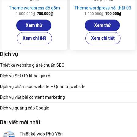
Theme wordpress đồ gốm
Theme wordpress nội thất 03
Giá
Giá
Giá
Giá
1.000.000
₫
700.000
₫
1.000.000
₫
700.000
₫
gốc
hiện
gốc
hiện
là:
tại
là:
tại
1.000.000₫.
là:
1.000.000₫.
là:
Xem thử
Xem thử
700.000₫.
700.000₫
Xem chi tiết
Xem chi tiết
Dịch vụ
Thiết kế website giá rẻ chuẩn SEO
Dịch vụ SEO từ khóa giá rẻ
Dịch vụ chăm sóc website – Quản trị website
Dịch vụ viết bài content marketing
Dịch vụ quảng cáo Google
Bài viết mới nhất
Thiết kế web Phú Yên