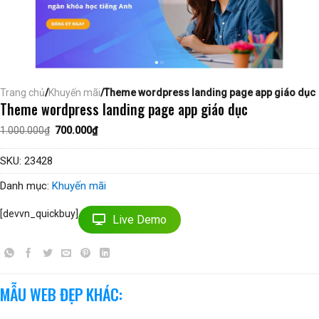
Trang chủ
/
Khuyến mãi
/Theme wordpress landing page app giáo dục
Theme wordpress landing page app giáo dục
Giá
Giá
1.000.000
₫
700.000
₫
gốc
hiện
là:
tại
1.000.000₫.
là:
SKU:
23428
700.000₫.
Danh mục:
Khuyến mãi
[devvn_quickbuy]
Live Demo
MẪU WEB ĐẸP KHÁC: