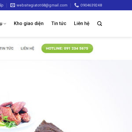
ấp
websitegiatot68@gmail.com
0904639248
vụ
Kho giao diện
Tin tức
Liên hệ