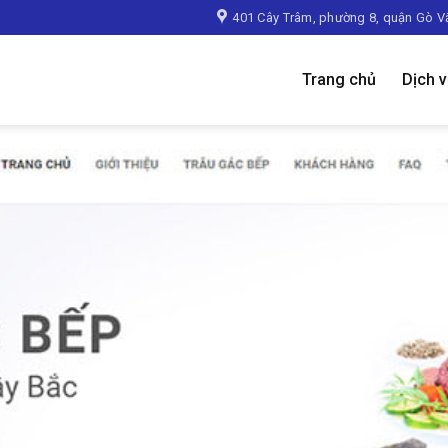
401 Cây Trâm, phường 8, quận Gò V
Trang chủ
Dịch 