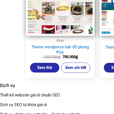
Khác
Theme wordpress bán đồ phong
Them
thủy
Giá
Giá
1.000.000
₫
700.000
₫
gốc
hiện
là:
tại
Xem thử
Xem chi tiết
X
1.000.000₫.
là:
700.000₫.
Dịch vụ
Thiết kế website giá rẻ chuẩn SEO
Dịch vụ SEO từ khóa giá rẻ