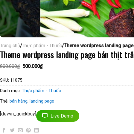
Trang chủ
/
Thực phẩm - Thuốc
/Theme wordpress landing page b
Theme wordpress landing page bán thịt tr
Giá
Giá
800.000
₫
500.000
₫
gốc
hiện
là:
tại
800.000₫.
là:
SKU:
11075
500.000₫.
Danh mục:
Thực phẩm - Thuốc
Thẻ:
bán hàng
,
landing page
[devvn_quickbuy]
Live Demo