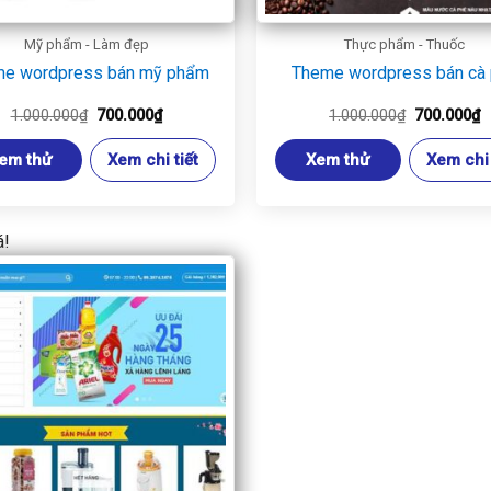
Mỹ phẩm - Làm đẹp
Thực phẩm - Thuốc
e wordpress bán mỹ phẩm
Theme wordpress bán cà
Giá
Giá
Giá
G
1.000.000
₫
700.000
₫
1.000.000
₫
700.000
₫
gốc
hiện
gốc
h
là:
tại
là:
t
em thử
Xem chi tiết
Xem thử
Xem chi 
1.000.000₫.
là:
1.000.000₫
là
700.000₫.
7
á!