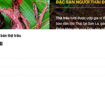
án thịt trâu
âu