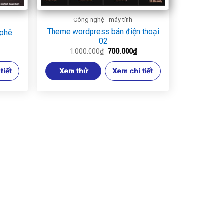
Công nghệ - máy tính
Theme wordpress bán điện thoại
 phê
02
iá
Giá
Giá
1.000.000
₫
700.000
₫
iện
gốc
hiện
ại
là:
tại
tiết
Xem thử
Xem chi tiết
.
:
1.000.000₫.
là:
00.000₫.
700.000₫.