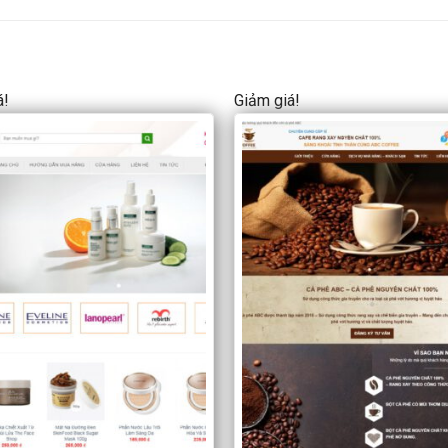
á!
Giảm giá!