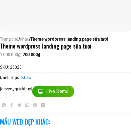
Trang chủ
/
Khác
/Theme wordpress landing page sữa tươi
Theme wordpress landing page sữa tươi
Giá
Giá
1.000.000
₫
700.000
₫
gốc
hiện
là:
tại
1.000.000₫.
là:
SKU:
23023
700.000₫.
Danh mục:
Khác
[devvn_quickbuy]
Live Demo
MẪU WEB ĐẸP KHÁC: