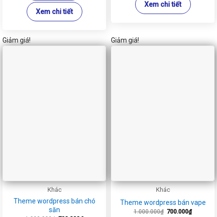
Xem chi tiết
Xem chi tiết
Giảm giá!
Giảm giá!
Khác
Khác
Theme wordpress bán chó
Theme wordpress bán vape
săn
Giá
Giá
1.000.000
₫
700.000
₫
gốc
hiện