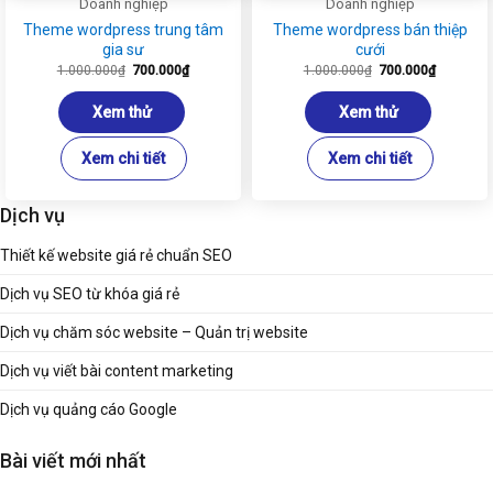
Doanh nghiệp
Doanh nghiệp
Theme wordpress trung tâm
Theme wordpress bán thiệp
gia sư
cưới
Giá
Giá
Giá
Giá
1.000.000
₫
700.000
₫
1.000.000
₫
700.000
₫
gốc
hiện
gốc
hiện
là:
tại
là:
tại
1.000.000₫.
là:
1.000.000₫.
là:
Xem thử
Xem thử
700.000₫.
700.000₫
Xem chi tiết
Xem chi tiết
Dịch vụ
Thiết kế website giá rẻ chuẩn SEO
Dịch vụ SEO từ khóa giá rẻ
Dịch vụ chăm sóc website – Quản trị website
Dịch vụ viết bài content marketing
Dịch vụ quảng cáo Google
Bài viết mới nhất