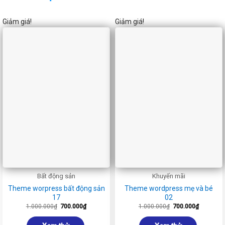
Giảm giá!
Giảm giá!
Bất động sản
Khuyến mãi
Theme worpress bất động sản
Theme wordpress mẹ và bé
17
02
Giá
Giá
Giá
Giá
1.000.000
₫
700.000
₫
1.000.000
₫
700.000
₫
gốc
hiện
gốc
hiện
là:
tại
là:
tại
1.000.000₫.
là:
1.000.000₫.
là: