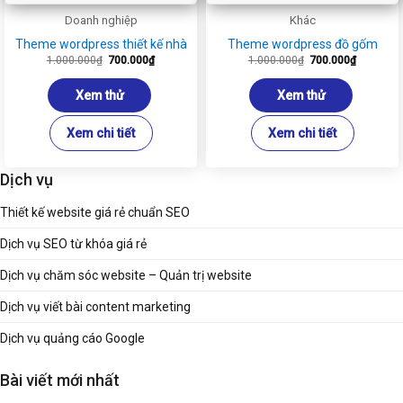
Doanh nghiệp
Khác
Theme wordpress thiết kế nhà
Theme wordpress đồ gốm
Giá
Giá
Giá
Giá
1.000.000
₫
700.000
₫
1.000.000
₫
700.000
₫
gốc
hiện
gốc
hiện
là:
tại
là:
tại
1.000.000₫.
là:
1.000.000₫.
là:
Xem thử
Xem thử
700.000₫.
700.000₫
Xem chi tiết
Xem chi tiết
Dịch vụ
Thiết kế website giá rẻ chuẩn SEO
Dịch vụ SEO từ khóa giá rẻ
Dịch vụ chăm sóc website – Quản trị website
Dịch vụ viết bài content marketing
Dịch vụ quảng cáo Google
Bài viết mới nhất