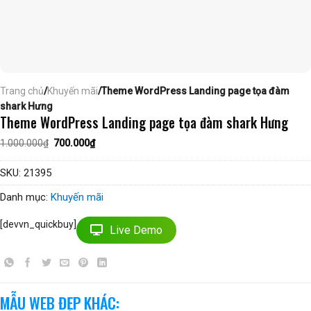
Trang chủ
/
Khuyến mãi
/Theme WordPress Landing page tọa đàm
shark Hưng
Theme WordPress Landing page tọa đàm shark Hưng
Giá
Giá
1.000.000
₫
700.000
₫
gốc
hiện
là:
tại
1.000.000₫.
là:
SKU:
21395
700.000₫.
Danh mục:
Khuyến mãi
[devvn_quickbuy]
Live Demo
MẪU WEB ĐẸP KHÁC: