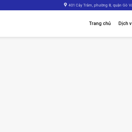
401 Cây Trâm, phường 8, quận Gò V
Trang chủ
Dịch 