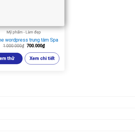
Mỹ phẩm - Làm đẹp
e wordpress trung tâm Spa
Giá
Giá
1.000.000
₫
700.000
₫
gốc
hiện
là:
tại
em thử
Xem chi tiết
1.000.000₫.
là:
700.000₫.