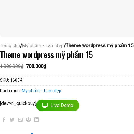
Trang chủ
/
Mỹ phẩm - Làm đẹp
/Theme wordpress mỹ phẩm 15
Theme wordpress mỹ phẩm 15
Giá
Giá
1.000.000
₫
700.000
₫
gốc
hiện
là:
tại
1.000.000₫.
là:
SKU:
16034
700.000₫.
Danh mục:
Mỹ phẩm - Làm đẹp
[devvn_quickbuy]
Live Demo