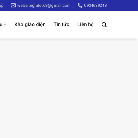
ấp
websitegiatot68@gmail.com
0904639248
vụ
Kho giao diện
Tin tức
Liên hệ