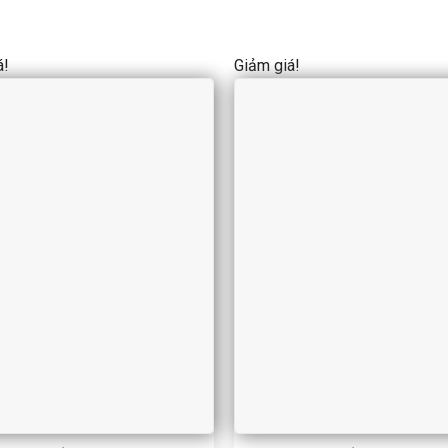
á!
Giảm giá!