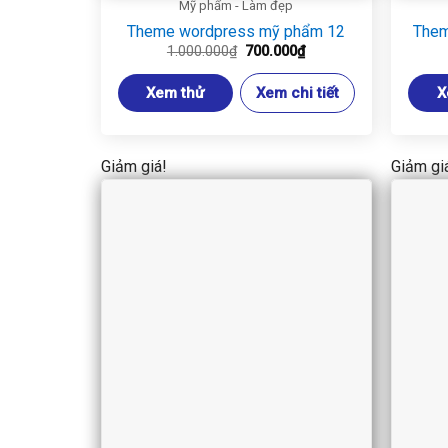
Mỹ phẩm - Làm đẹp
Theme wordpress mỹ phẩm 12
Them
Giá
Giá
1.000.000
₫
700.000
₫
gốc
hiện
là:
tại
Xem thử
Xem chi tiết
X
1.000.000₫.
là:
700.000₫.
Giảm giá!
Giảm gi