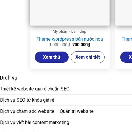
Mỹ phẩm - Làm đẹp
Theme wordpress bán nước hoa
Them
Giá
Giá
1.000.000
₫
700.000
₫
gốc
hiện
là:
tại
Xem thử
Xem chi tiết
X
1.000.000₫.
là:
700.000₫.
Dịch vụ
Thiết kế website giá rẻ chuẩn SEO
Dịch vụ SEO từ khóa giá rẻ
Dịch vụ chăm sóc website – Quản trị website
Dịch vụ viết bài content marketing