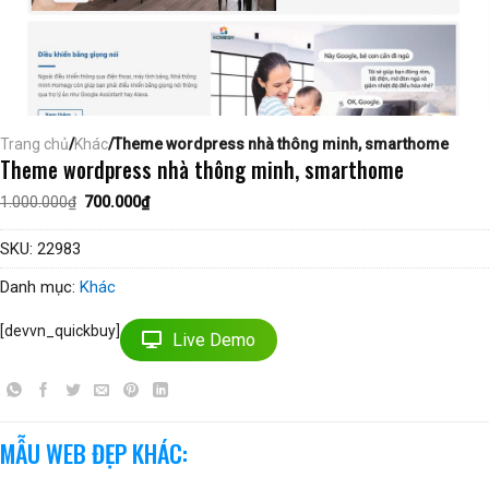
Trang chủ
/
Khác
/Theme wordpress nhà thông minh, smarthome
Theme wordpress nhà thông minh, smarthome
Giá
Giá
1.000.000
₫
700.000
₫
gốc
hiện
là:
tại
1.000.000₫.
là:
SKU:
22983
700.000₫.
Danh mục:
Khác
[devvn_quickbuy]
Live Demo
MẪU WEB ĐẸP KHÁC: