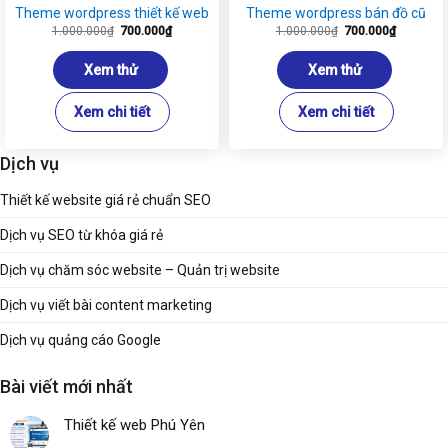
Theme wordpress thiết kế web
Theme wordpress bán đồ cũ
Giá
Giá
Giá
Giá
1.000.000
₫
700.000
₫
1.000.000
₫
700.000
₫
gốc
hiện
gốc
hiện
là:
tại
là:
tại
1.000.000₫.
là:
1.000.000₫.
là:
Xem thử
Xem thử
700.000₫.
700.000₫
Xem chi tiết
Xem chi tiết
Dịch vụ
Thiết kế website giá rẻ chuẩn SEO
Dịch vụ SEO từ khóa giá rẻ
Dịch vụ chăm sóc website – Quản trị website
Dịch vụ viết bài content marketing
Dịch vụ quảng cáo Google
Bài viết mới nhất
Thiết kế web Phú Yên