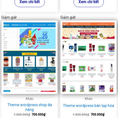
Xem chi tiết
Xem chi tiết
Giảm giá!
Giảm giá!
Khác
Khác
Theme wordpress shop đa
Theme wordpress bán tạp hóa
năng
Giá
Giá
Giá
Giá
1.000.000
₫
700.000
₫
1.000.000
₫
700.000
₫
gốc
hiện
gốc
hiện