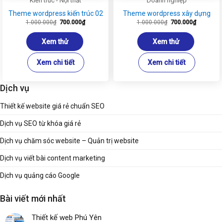
Kiến trúc - Nội thất
Doanh nghiệp
Theme wordpress kiến trúc 02
Theme wordpress xây dựng
Giá
Giá
Giá
Giá
1.000.000
₫
700.000
₫
1.000.000
₫
700.000
₫
gốc
hiện
gốc
hiện
là:
tại
là:
tại
1.000.000₫.
là:
1.000.000₫.
là:
Xem thử
Xem thử
700.000₫.
700.000₫
Xem chi tiết
Xem chi tiết
Dịch vụ
Thiết kế website giá rẻ chuẩn SEO
Dịch vụ SEO từ khóa giá rẻ
Dịch vụ chăm sóc website – Quản trị website
Dịch vụ viết bài content marketing
Dịch vụ quảng cáo Google
Bài viết mới nhất
Thiết kế web Phú Yên