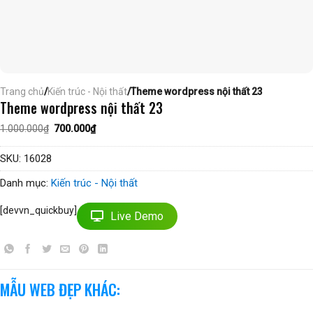
Trang chủ
/
Kiến trúc - Nội thất
/Theme wordpress nội thất 23
Theme wordpress nội thất 23
Giá
Giá
1.000.000
₫
700.000
₫
gốc
hiện
là:
tại
1.000.000₫.
là:
SKU:
16028
700.000₫.
Danh mục:
Kiến trúc - Nội thất
[devvn_quickbuy]
Live Demo
MẪU WEB ĐẸP KHÁC: