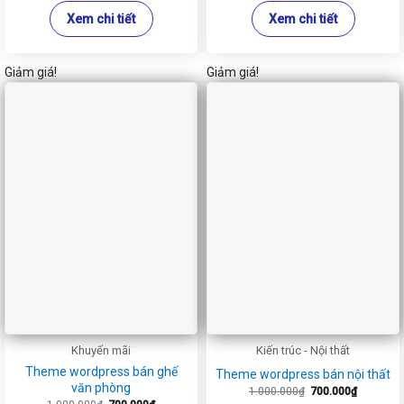
Xem chi tiết
Xem chi tiết
Giảm giá!
Giảm giá!
Khuyến mãi
Kiến trúc - Nội thất
Theme wordpress bán ghế
Theme wordpress bán nội thất
văn phòng
Giá
Giá
1.000.000
₫
700.000
₫
gốc
hiện
Giá
Giá