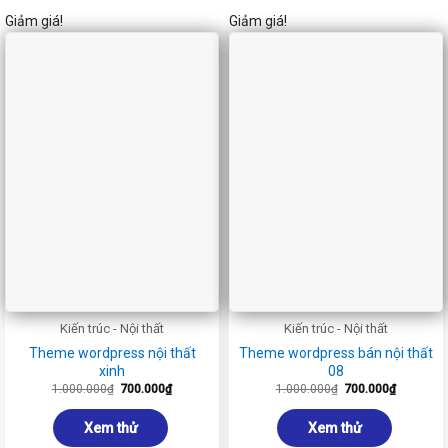
Giảm giá!
Giảm giá!
Kiến trúc - Nội thất
Kiến trúc - Nội thất
Theme wordpress nội thất
Theme wordpress bán nội thất
xinh
08
Giá
Giá
Giá
Giá
1.000.000
₫
700.000
₫
1.000.000
₫
700.000
₫
gốc
hiện
gốc
hiện
là:
tại
là:
tại
1.000.000₫.
là:
1.000.000₫.
là:
Xem thử
Xem thử
700.000₫.
700.000₫