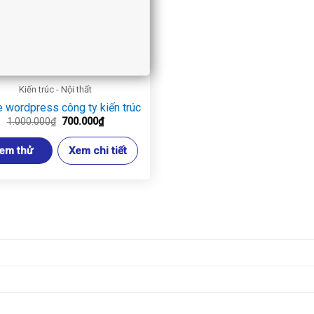
Kiến trúc - Nội thất
 wordpress công ty kiến trúc
Giá
Giá
1.000.000
₫
700.000
₫
gốc
hiện
là:
tại
em thử
Xem chi tiết
1.000.000₫.
là:
700.000₫.