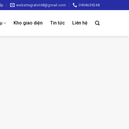
ấp
websitegiatot68@gmail.com
0904639248
vụ
Kho giao diện
Tin tức
Liên hệ