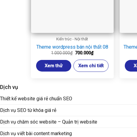
Kiến trúc - Nội thất
Theme wordpress bán nội thất 08
Theme
Giá
Giá
1.000.000
₫
700.000
₫
gốc
hiện
là:
tại
Xem thử
Xem chi tiết
X
1.000.000₫.
là:
700.000₫.
Dịch vụ
Thiết kế website giá rẻ chuẩn SEO
Dịch vụ SEO từ khóa giá rẻ
Dịch vụ chăm sóc website – Quản trị website
Dịch vụ viết bài content marketing