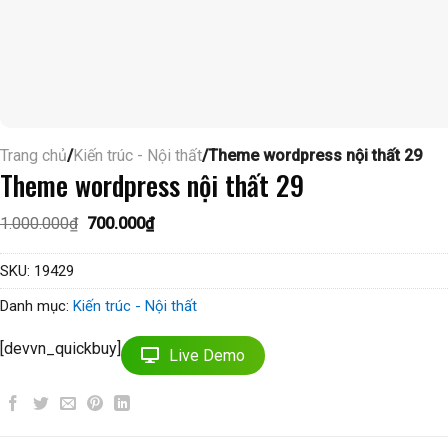
Trang chủ
/
Kiến trúc - Nội thất
/Theme wordpress nội thất 29
Theme wordpress nội thất 29
Giá
Giá
1.000.000
₫
700.000
₫
gốc
hiện
là:
tại
1.000.000₫.
là:
SKU:
19429
700.000₫.
Danh mục:
Kiến trúc - Nội thất
[devvn_quickbuy]
Live Demo