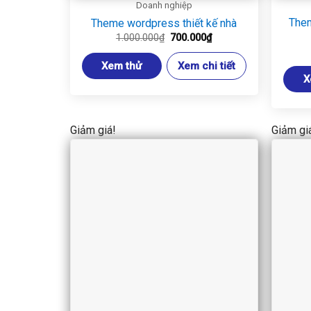
Doanh nghiệp
Them
Theme wordpress thiết kế nhà
Giá
Giá
1.000.000
₫
700.000
₫
gốc
hiện
là:
tại
Xem thử
Xem chi tiết
1.000.000₫.
là:
700.000₫.
X
Giảm giá!
Giảm gi