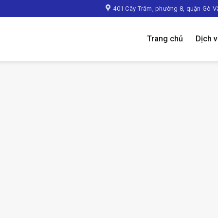
401 Cây Trâm, phường 8, quận Gò V
Trang chủ
Dịch 