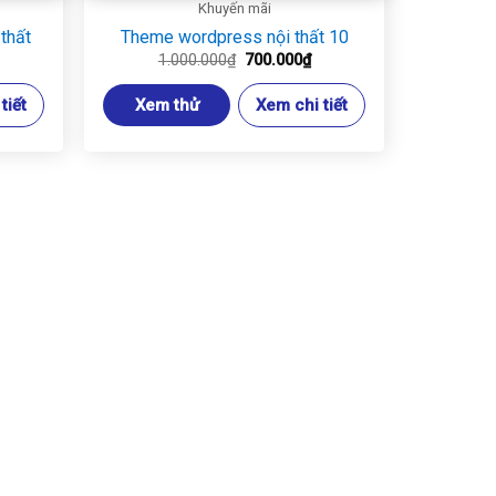
Khuyến mãi
thất
Theme wordpress nội thất 10
iá
Giá
Giá
1.000.000
₫
700.000
₫
iện
gốc
hiện
ại
là:
tại
tiết
Xem thử
Xem chi tiết
.
:
1.000.000₫.
là:
00.000₫.
700.000₫.