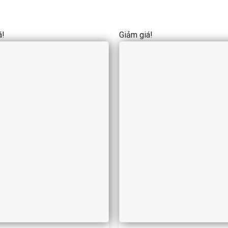
á!
Giảm giá!