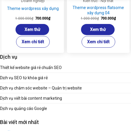
Doanh nghiệp
Kiến trúc - Nội thất
Theme wordpress flatsome
Theme wordpress xây dựng
xây dựng 04
Giá
Giá
Giá
Giá
1.000.000
₫
700.000
₫
1.000.000
₫
700.000
₫
gốc
hiện
gốc
hiện
là:
tại
là:
tại
1.000.000₫.
là:
1.000.000₫.
là:
Xem thử
Xem thử
700.000₫.
700.000₫
Xem chi tiết
Xem chi tiết
Dịch vụ
Thiết kế website giá rẻ chuẩn SEO
Dịch vụ SEO từ khóa giá rẻ
Dịch vụ chăm sóc website – Quản trị website
Dịch vụ viết bài content marketing
Dịch vụ quảng cáo Google
Bài viết mới nhất