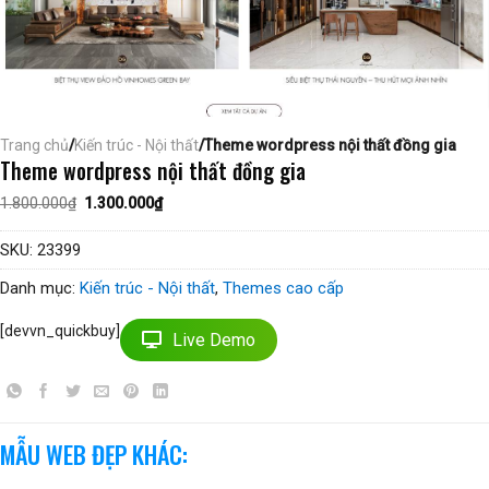
Trang chủ
/
Kiến trúc - Nội thất
/Theme wordpress nội thất đồng gia
Theme wordpress nội thất đồng gia
Giá
Giá
1.800.000
₫
1.300.000
₫
gốc
hiện
là:
tại
1.800.000₫.
là:
SKU:
23399
1.300.000₫.
Danh mục:
Kiến trúc - Nội thất
,
Themes cao cấp
[devvn_quickbuy]
Live Demo
MẪU WEB ĐẸP KHÁC: