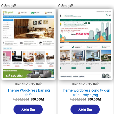
Giảm giá!
Giảm giá!
Kiến trúc - Nội thất
Kiến trúc - Nội thất
Theme WordPress bán nội
Theme wordpress công ty kiến
thất
trúc – xây dựng
Giá
Giá
Giá
Giá
1.000.000
₫
700.000
₫
1.000.000
₫
700.000
₫
gốc
hiện
gốc
hiện
là:
tại
là:
tại
1.000.000₫.
là:
1.000.000₫.
là:
Xem thử
Xem thử
700.000₫.
700.000₫