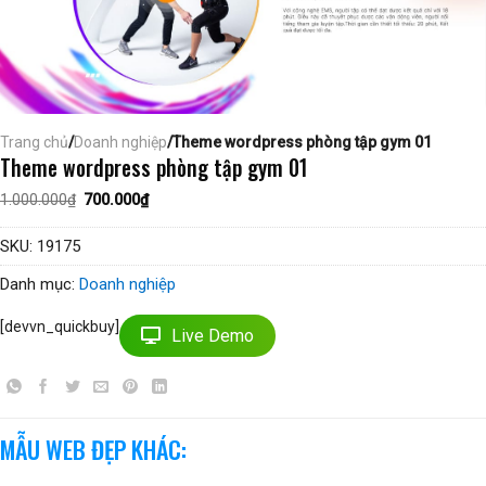
Trang chủ
/
Doanh nghiệp
/Theme wordpress phòng tập gym 01
Theme wordpress phòng tập gym 01
Giá
Giá
1.000.000
₫
700.000
₫
gốc
hiện
là:
tại
1.000.000₫.
là:
SKU:
19175
700.000₫.
Danh mục:
Doanh nghiệp
[devvn_quickbuy]
Live Demo
MẪU WEB ĐẸP KHÁC: