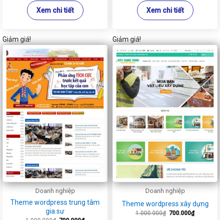
Xem chi tiết
Xem chi tiết
Giảm giá!
Giảm giá!
Doanh nghiệp
Doanh nghiệp
Theme wordpress trung tâm
Theme wordpress xây dựng
gia sư
Giá
Giá
1.000.000
₫
700.000
₫
gốc
hiện
Giá
Giá