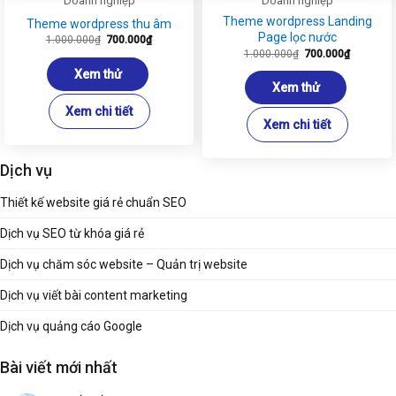
Doanh nghiệp
Doanh nghiệp
Theme wordpress Landing
Theme wordpress thu âm
Page lọc nước
Giá
Giá
1.000.000
₫
700.000
₫
gốc
hiện
Giá
Giá
1.000.000
₫
700.000
₫
là:
tại
gốc
hiện
1.000.000₫.
là:
là:
tại
Xem thử
700.000₫.
1.000.000₫.
là:
Xem thử
700.000₫
Xem chi tiết
Xem chi tiết
Dịch vụ
Thiết kế website giá rẻ chuẩn SEO
Dịch vụ SEO từ khóa giá rẻ
Dịch vụ chăm sóc website – Quản trị website
Dịch vụ viết bài content marketing
Dịch vụ quảng cáo Google
Bài viết mới nhất