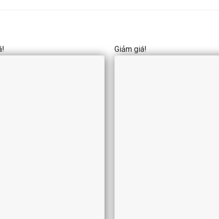
á!
Giảm giá!