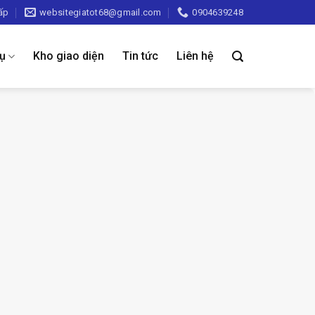
ấp
websitegiatot68@gmail.com
0904639248
vụ
Kho giao diện
Tin tức
Liên hệ