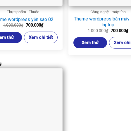
Thực phẩm - Thuốc
Công nghệ - máy tính
Theme wordpress bán máy t
me wordpress yến sào 02
laptop
Giá
Giá
1.000.000
₫
700.000
₫
gốc
hiện
Giá
G
1.000.000
₫
700.000
₫
là:
tại
gốc
h
em thử
Xem chi tiết
1.000.000₫.
là:
là:
t
700.000₫.
Xem thử
Xem chi 
1.000.000₫
là
7
á!