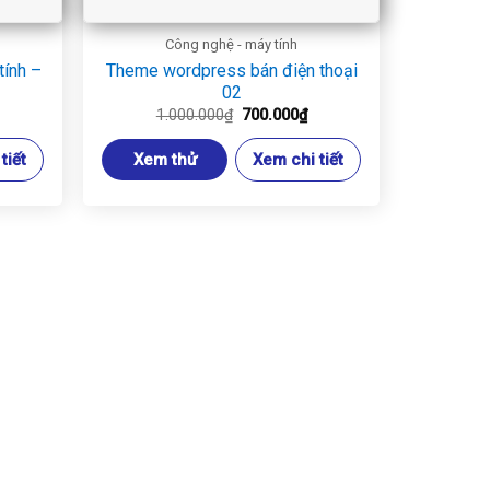
Công nghệ - máy tính
ính –
Theme wordpress bán điện thoại
02
iá
Giá
Giá
1.000.000
₫
700.000
₫
iện
gốc
hiện
ại
là:
tại
tiết
Xem thử
Xem chi tiết
.
:
1.000.000₫.
là:
00.000₫.
700.000₫.