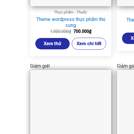
Thực phẩm - Thuốc
Theme wordpress thực phẩm thú
The
cưng
Giá
Giá
1.000.000
₫
700.000
₫
gốc
hiện
X
là:
tại
Xem thử
Xem chi tiết
1.000.000₫.
là:
700.000₫.
Giảm giá!
Giảm gi