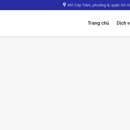
401 Cây Trâm, phường 8, quận Gò V
Trang chủ
Dịch 