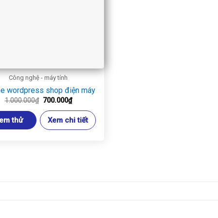
Công nghệ - máy tính
e wordpress shop điện máy
Giá
Giá
1.000.000
₫
700.000
₫
gốc
hiện
là:
tại
em thử
Xem chi tiết
1.000.000₫.
là:
700.000₫.