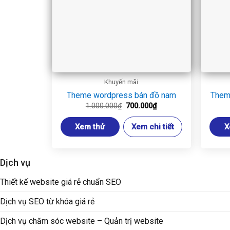
Khuyến mãi
Theme wordpress bán đồ nam
Them
Giá
Giá
1.000.000
₫
700.000
₫
gốc
hiện
là:
tại
Xem thử
Xem chi tiết
X
1.000.000₫.
là:
700.000₫.
Dịch vụ
Thiết kế website giá rẻ chuẩn SEO
Dịch vụ SEO từ khóa giá rẻ
Dịch vụ chăm sóc website – Quản trị website