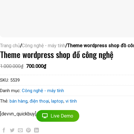
Trang chủ
/
Công nghệ - máy tính
/Theme wordpress shop đồ cô
Theme wordpress shop đồ công nghệ
Giá
Giá
1.000.000
₫
700.000
₫
gốc
hiện
là:
tại
1.000.000₫.
là:
SKU:
5539
700.000₫.
Danh mục:
Công nghệ - máy tính
Thẻ:
bán hàng
,
điện thoại
,
laptop
,
vi tính
[devvn_quickbuy]
Live Demo