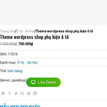
Trang chủ
/
Ô tô - Xe hơi
/Theme wordpress shop phụ kiện ô tô
Theme wordpress shop phụ kiện ô tô
Giá
Giá
1.000.000
₫
700.000
₫
gốc
hiện
là:
tại
1.000.000₫.
là:
SKU:
17216
700.000₫.
Danh mục:
Ô tô - Xe hơi
Thẻ:
bán hàng
[devvn_quickbuy]
Live Demo