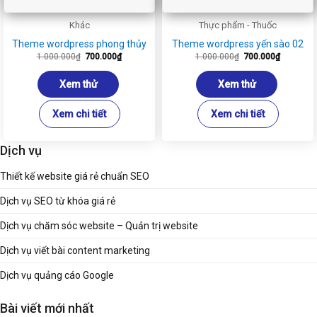
Khác
Thực phẩm - Thuốc
Theme wordpress phong thủy
Theme wordpress yến sào 02
Giá
Giá
Giá
Giá
1.000.000
₫
700.000
₫
1.000.000
₫
700.000
₫
gốc
hiện
gốc
hiện
là:
tại
là:
tại
1.000.000₫.
là:
1.000.000₫.
là:
Xem thử
Xem thử
700.000₫.
700.000₫
Xem chi tiết
Xem chi tiết
Dịch vụ
Thiết kế website giá rẻ chuẩn SEO
Dịch vụ SEO từ khóa giá rẻ
Dịch vụ chăm sóc website – Quản trị website
Dịch vụ viết bài content marketing
Dịch vụ quảng cáo Google
Bài viết mới nhất