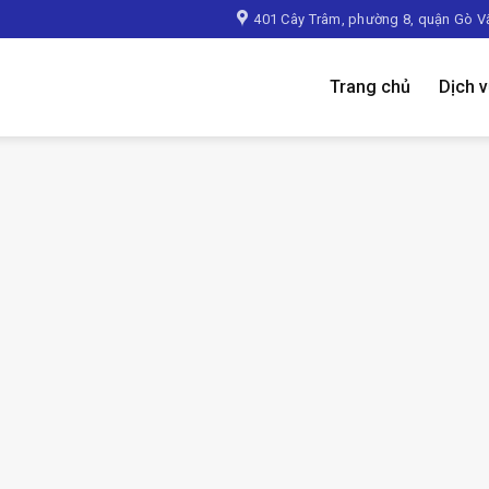
401 Cây Trâm, phường 8, quận Gò V
Trang chủ
Dịch 