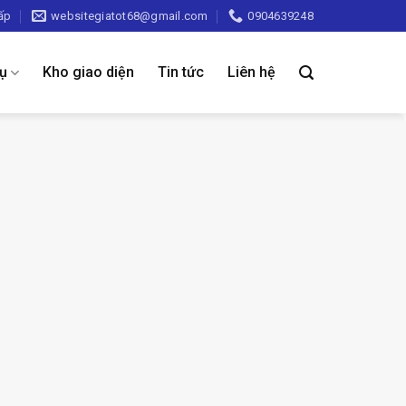
ấp
websitegiatot68@gmail.com
0904639248
vụ
Kho giao diện
Tin tức
Liên hệ