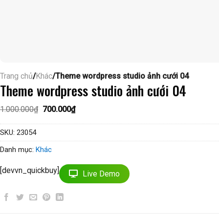
Trang chủ
/
Khác
/Theme wordpress studio ảnh cưới 04
Theme wordpress studio ảnh cưới 04
Giá
Giá
1.000.000
₫
700.000
₫
gốc
hiện
là:
tại
1.000.000₫.
là:
SKU:
23054
700.000₫.
Danh mục:
Khác
[devvn_quickbuy]
Live Demo