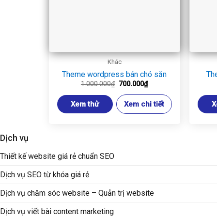
Khác
Theme wordpress bán chó săn
Th
Giá
Giá
1.000.000
₫
700.000
₫
gốc
hiện
là:
tại
Xem thử
Xem chi tiết
X
1.000.000₫.
là:
700.000₫.
Dịch vụ
Thiết kế website giá rẻ chuẩn SEO
Dịch vụ SEO từ khóa giá rẻ
Dịch vụ chăm sóc website – Quản trị website
Dịch vụ viết bài content marketing