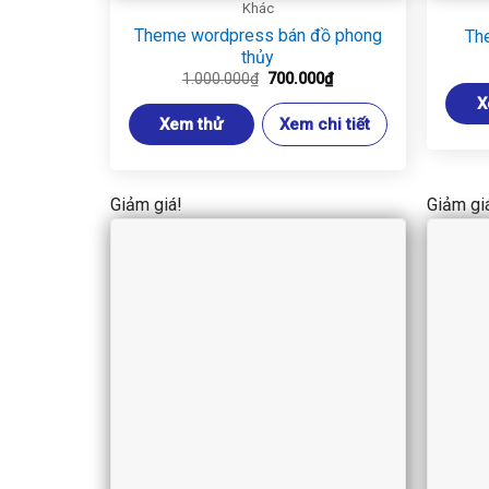
Khác
Theme wordpress bán đồ phong
Th
thủy
Giá
Giá
1.000.000
₫
700.000
₫
gốc
hiện
X
là:
tại
Xem thử
Xem chi tiết
1.000.000₫.
là:
700.000₫.
Giảm giá!
Giảm gi