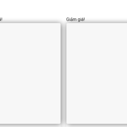
á!
Giảm giá!