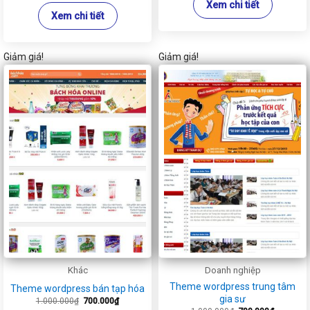
Xem chi tiết
Xem chi tiết
Giảm giá!
Giảm giá!
Khác
Doanh nghiệp
Theme wordpress trung tâm
Theme wordpress bán tạp hóa
gia sư
Giá
Giá
1.000.000
₫
700.000
₫
gốc
hiện