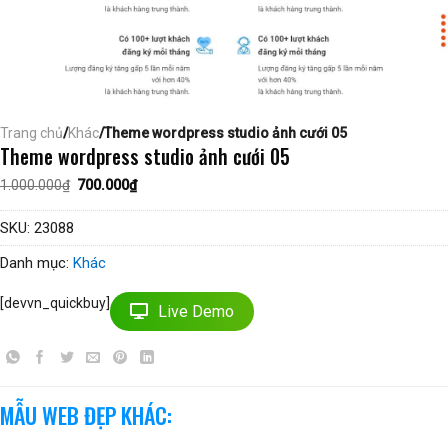
Trang chủ
/
Khác
/Theme wordpress studio ảnh cưới 05
Theme wordpress studio ảnh cưới 05
Giá
Giá
1.000.000
₫
700.000
₫
gốc
hiện
là:
tại
1.000.000₫.
là:
SKU:
23088
700.000₫.
Danh mục:
Khác
[devvn_quickbuy]
Live Demo
MẪU WEB ĐẸP KHÁC: