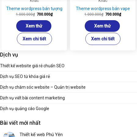
Khác
Khác
Theme wordpress bán tượng
Theme wordpress bán vape
Giá
Giá
Giá
Giá
1.000.000
₫
700.000
₫
1.000.000
₫
700.000
₫
gốc
hiện
gốc
hiện
là:
tại
là:
tại
1.000.000₫.
là:
1.000.000₫.
là:
Xem thử
Xem thử
700.000₫.
700.000₫
Xem chi tiết
Xem chi tiết
Dịch vụ
Thiết kế website giá rẻ chuẩn SEO
Dịch vụ SEO từ khóa giá rẻ
Dịch vụ chăm sóc website – Quản trị website
Dịch vụ viết bài content marketing
Dịch vụ quảng cáo Google
Bài viết mới nhất
Thiết kế web Phú Yên