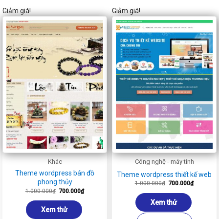
Giảm giá!
Giảm giá!
Khác
Công nghệ - máy tính
Theme wordpress bán đồ
Theme wordpress thiết kế web
phong thủy
Giá
Giá
1.000.000
₫
700.000
₫
gốc
hiện
Giá
Giá
1.000.000
₫
700.000
₫
là:
tại
gốc
hiện
1.000.000₫.
là:
là:
tại
Xem thử
700.000₫
1.000.000₫.
là:
Xem thử
700.000₫.