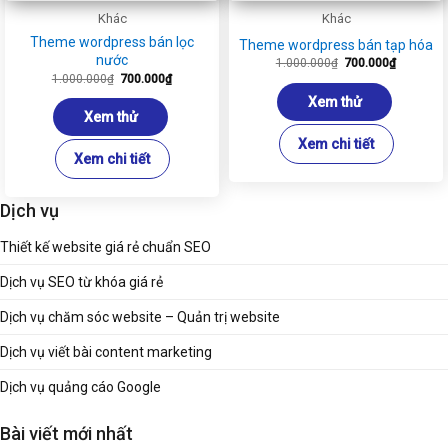
Khác
Khác
Theme wordpress bán lọc
Theme wordpress bán tạp hóa
nước
Giá
Giá
1.000.000
₫
700.000
₫
gốc
hiện
Giá
Giá
1.000.000
₫
700.000
₫
là:
tại
gốc
hiện
1.000.000₫.
là:
là:
tại
Xem thử
700.000₫
1.000.000₫.
là:
Xem thử
700.000₫.
Xem chi tiết
Xem chi tiết
Dịch vụ
Thiết kế website giá rẻ chuẩn SEO
Dịch vụ SEO từ khóa giá rẻ
Dịch vụ chăm sóc website – Quản trị website
Dịch vụ viết bài content marketing
Dịch vụ quảng cáo Google
Bài viết mới nhất