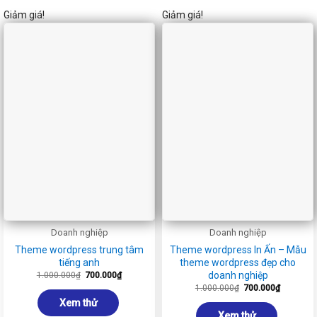
Giảm giá!
Giảm giá!
Doanh nghiệp
Doanh nghiệp
Theme wordpress trung tâm
Theme wordpress In Ấn – Mẫu
tiếng anh
theme wordpress đẹp cho
doanh nghiệp
Giá
Giá
1.000.000
₫
700.000
₫
gốc
hiện
Giá
Giá
1.000.000
₫
700.000
₫
là:
tại
gốc
hiện
1.000.000₫.
là:
Xem thử
là:
tại
700.000₫.
1.000.000₫.
là:
Xem thử