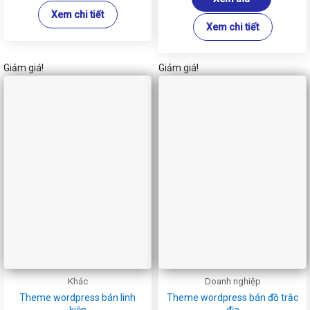
700.000₫
Xem chi tiết
Xem chi tiết
Giảm giá!
Giảm giá!
Khác
Doanh nghiệp
Theme wordpress bán linh
Theme wordpress bán đồ trắc