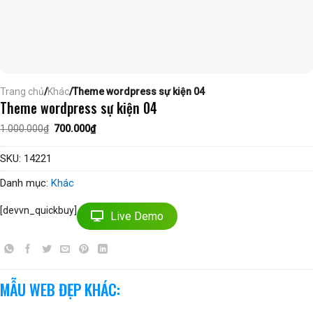
Trang chủ
/
Khác
/Theme wordpress sự kiện 04
Theme wordpress sự kiện 04
Giá
Giá
1.000.000
₫
700.000
₫
gốc
hiện
là:
tại
1.000.000₫.
là:
SKU:
14221
700.000₫.
Danh mục:
Khác
[devvn_quickbuy]
Live Demo
MẪU WEB ĐẸP KHÁC: