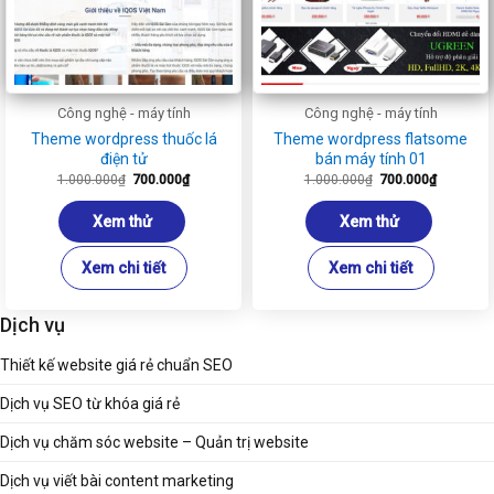
Công nghệ - máy tính
Công nghệ - máy tính
Theme wordpress thuốc lá
Theme wordpress flatsome
điện tử
bán máy tính 01
Giá
Giá
Giá
Giá
1.000.000
₫
700.000
₫
1.000.000
₫
700.000
₫
gốc
hiện
gốc
hiện
là:
tại
là:
tại
1.000.000₫.
là:
1.000.000₫.
là:
Xem thử
Xem thử
700.000₫.
700.000₫
Xem chi tiết
Xem chi tiết
Dịch vụ
Thiết kế website giá rẻ chuẩn SEO
Dịch vụ SEO từ khóa giá rẻ
Dịch vụ chăm sóc website – Quản trị website
Dịch vụ viết bài content marketing