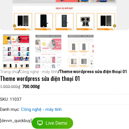
Trang chủ
/
Công nghệ - máy tính
/Theme wordpress sửa điện thoại 01
Theme wordpress sửa điện thoại 01
Giá
Giá
1.000.000
₫
700.000
₫
gốc
hiện
là:
tại
1.000.000₫.
là:
SKU:
11037
700.000₫.
Danh mục:
Công nghệ - máy tính
[devvn_quickbuy]
Live Demo