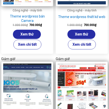
Công nghệ - máy tính
Công nghệ - máy tính
Theme wordpress bán
Theme wordpress thiết kế web
Camera
Giá
Giá
Giá
Giá
1.000.000
₫
700.000
₫
1.000.000
₫
700.000
₫
gốc
hiện
gốc
hiện
là:
tại
là:
tại
1.000.000₫.
là:
1.000.000₫.
là:
Xem thử
Xem thử
700.000₫.
700.000₫
Xem chi tiết
Xem chi tiết
Giảm giá!
Giảm giá!