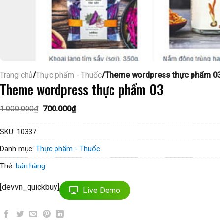
Trang chủ
/
Thực phẩm - Thuốc
/Theme wordpress thực phẩm 0
Theme wordpress thực phẩm 03
Giá
Giá
1.000.000
₫
700.000
₫
gốc
hiện
là:
tại
1.000.000₫.
là:
SKU:
10337
700.000₫.
Danh mục:
Thực phẩm - Thuốc
Thẻ:
bán hàng
[devvn_quickbuy]
Live Demo