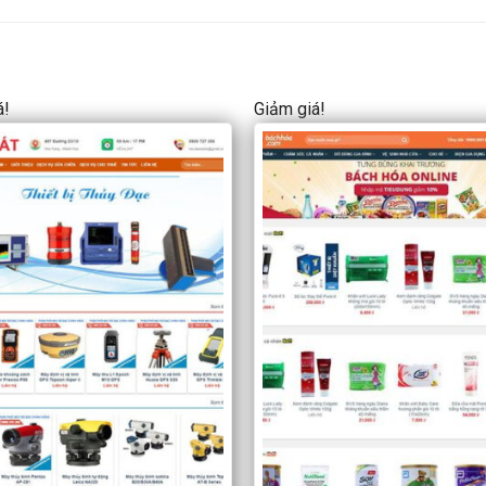
á!
Giảm giá!