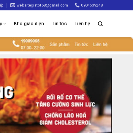
ấp
websitegiatot68@gmail.com
0904639248
vụ
Kho giao diện
Tin tức
Liên hệ