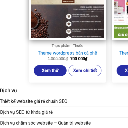
Thực phẩm - Thuốc
Theme wordpress bán cà phê
The
Giá
Giá
1.000.000
₫
700.000
₫
gốc
hiện
là:
tại
Xem thử
Xem chi tiết
X
1.000.000₫.
là:
700.000₫.
Dịch vụ
Thiết kế website giá rẻ chuẩn SEO
Dịch vụ SEO từ khóa giá rẻ
Dịch vụ chăm sóc website – Quản trị website