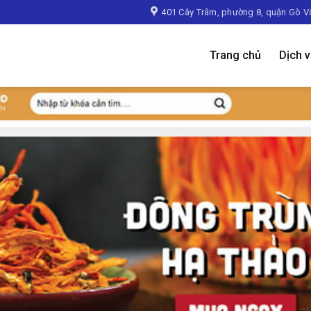
401 Cây Trâm, phường 8, quận Gò V
Trang chủ
Dịch 