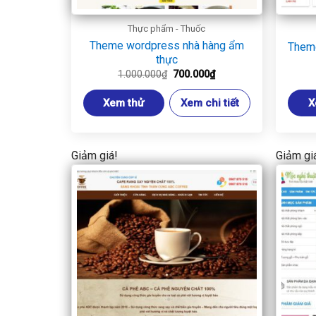
Thực phẩm - Thuốc
Theme wordpress nhà hàng ẩm
Theme
thực
Giá
Giá
1.000.000
₫
700.000
₫
gốc
hiện
là:
tại
Xem thử
Xem chi tiết
X
1.000.000₫.
là:
700.000₫.
Giảm giá!
Giảm gi