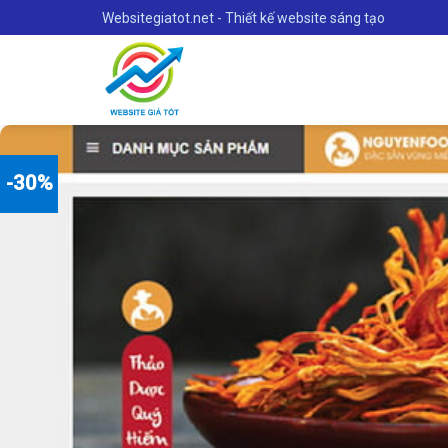
Skip
Websitegiatot.net - Thiết kế website sáng tạo
to
content
-30%