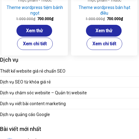
Thực phẩm - Thuốc
Thực phẩm - Thuốc
Theme wordpress tiệm bánh
Theme wordpress bán hạt
ngọt
điều
Giá
Giá
Giá
Giá
1.000.000
₫
700.000
₫
1.000.000
₫
700.000
₫
gốc
hiện
gốc
hiện
là:
tại
là:
tại
1.000.000₫.
là:
1.000.000₫.
là:
Xem thử
Xem thử
700.000₫.
700.000₫
Xem chi tiết
Xem chi tiết
Dịch vụ
Thiết kế website giá rẻ chuẩn SEO
Dịch vụ SEO từ khóa giá rẻ
Dịch vụ chăm sóc website – Quản trị website
Dịch vụ viết bài content marketing
Dịch vụ quảng cáo Google
Bài viết mới nhất