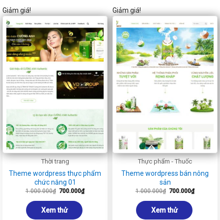
Giảm giá!
Giảm giá!
Thời trang
Thực phẩm - Thuốc
Theme wordpress thực phẩm
Theme wordpress bán nông
chức năng 01
sản
Giá
Giá
Giá
Giá
1.000.000
₫
700.000
₫
1.000.000
₫
700.000
₫
gốc
hiện
gốc
hiện
là:
tại
là:
tại
1.000.000₫.
là:
1.000.000₫.
là:
Xem thử
Xem thử
700.000₫.
700.000₫