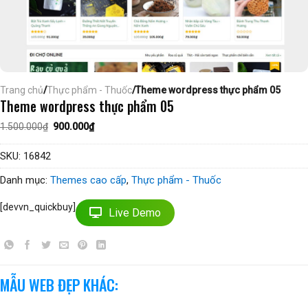
Trang chủ
/
Thực phẩm - Thuốc
/Theme wordpress thực phẩm 05
Theme wordpress thực phẩm 05
Giá
Giá
1.500.000
₫
900.000
₫
gốc
hiện
là:
tại
1.500.000₫.
là:
SKU:
16842
900.000₫.
Danh mục:
Themes cao cấp
,
Thực phẩm - Thuốc
[devvn_quickbuy]
Live Demo
MẪU WEB ĐẸP KHÁC: