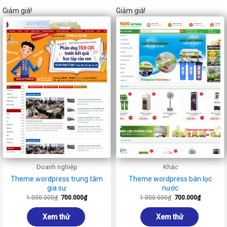
Giảm giá!
Giảm giá!
Doanh nghiệp
Khác
Theme wordpress trung tâm
Theme wordpress bán lọc
gia sư
nước
Giá
Giá
Giá
Giá
1.000.000
₫
700.000
₫
1.000.000
₫
700.000
₫
gốc
hiện
gốc
hiện
là:
tại
là:
tại
1.000.000₫.
là:
1.000.000₫.
là:
Xem thử
Xem thử
700.000₫.
700.000₫