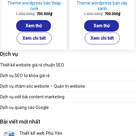
Theme wordpress bán thiệp
Theme wordpress bán cây
cưới
xanh
Giá
Giá
Giá
Giá
1.000.000
₫
700.000
₫
1.000.000
₫
700.000
₫
gốc
hiện
gốc
hiện
là:
tại
là:
tại
1.000.000₫.
là:
1.000.000₫.
là:
Xem thử
Xem thử
700.000₫.
700.000₫
Xem chi tiết
Xem chi tiết
Dịch vụ
Thiết kế website giá rẻ chuẩn SEO
Dịch vụ SEO từ khóa giá rẻ
Dịch vụ chăm sóc website – Quản trị website
Dịch vụ viết bài content marketing
Dịch vụ quảng cáo Google
Bài viết mới nhất
Thiết kế web Phú Yên