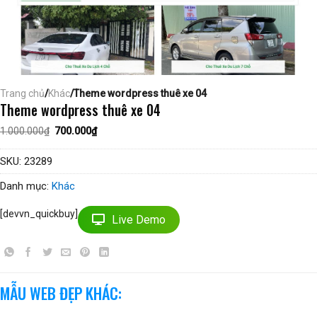
Trang chủ
/
Khác
/Theme wordpress thuê xe 04
Theme wordpress thuê xe 04
Giá
Giá
1.000.000
₫
700.000
₫
gốc
hiện
là:
tại
1.000.000₫.
là:
SKU:
23289
700.000₫.
Danh mục:
Khác
[devvn_quickbuy]
Live Demo
MẪU WEB ĐẸP KHÁC: