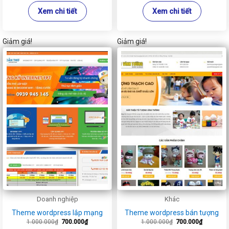
Xem chi tiết
Xem chi tiết
Giảm giá!
Giảm giá!
Doanh nghiệp
Khác
Theme wordpress lắp mạng
Theme wordpress bán tượng
Giá
Giá
Giá
Giá
1.000.000
₫
700.000
₫
1.000.000
₫
700.000
₫
gốc
hiện
gốc
hiện