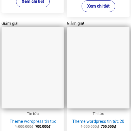
Xem chi tiết
Xem chi tiết
Giảm giá!
Giảm giá!
Tin tức
Tin tức
Theme wordpress tin tức
Theme wordpress tin tức 20
Giá
Giá
Giá
Giá
1.000.000
₫
700.000
₫
1.000.000
₫
700.000
₫
gốc
hiện
gốc
hiện