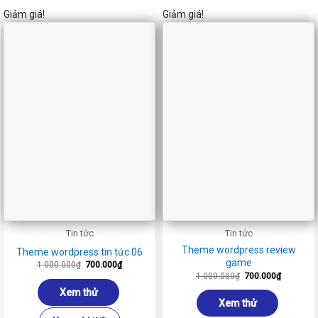
Giảm giá!
Giảm giá!
Tin tức
Tin tức
Theme wordpress review
Theme wordpress tin tức 06
game
Giá
Giá
1.000.000
₫
700.000
₫
gốc
hiện
Giá
Giá
1.000.000
₫
700.000
₫
là:
tại
gốc
hiện
1.000.000₫.
là:
là:
tại
Xem thử
700.000₫.
1.000.000₫.
là:
Xem thử
700.000₫