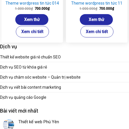
Theme wordpress tin tức 014
Theme wordpress tin tức 11
Giá
Giá
Giá
Giá
1.000.000
₫
700.000
₫
1.000.000
₫
700.000
₫
gốc
hiện
gốc
hiện
là:
tại
là:
tại
1.000.000₫.
là:
1.000.000₫.
là:
Xem thử
Xem thử
700.000₫.
700.000₫
Xem chi tiết
Xem chi tiết
Dịch vụ
Thiết kế website giá rẻ chuẩn SEO
Dịch vụ SEO từ khóa giá rẻ
Dịch vụ chăm sóc website – Quản trị website
Dịch vụ viết bài content marketing
Dịch vụ quảng cáo Google
Bài viết mới nhất
Thiết kế web Phú Yên