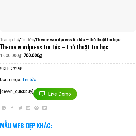
Trang chủ
/
Tin tức
/Theme wordpress tin tức – thủ thuật tin học
Theme wordpress tin tức – thủ thuật tin học
Giá
Giá
1.000.000
₫
700.000
₫
gốc
hiện
là:
tại
1.000.000₫.
là:
SKU:
23358
700.000₫.
Danh mục:
Tin tức
[devvn_quickbuy]
Live Demo
MẪU WEB ĐẸP KHÁC: