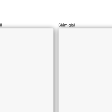
á!
Giảm giá!