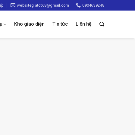
ấp
websitegiatot68@gmail.com
0904639248
vụ
Kho giao diện
Tin tức
Liên hệ