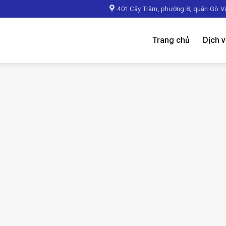
401 Cây Trâm, phường 8, quận Gò V
Trang chủ
Dịch 