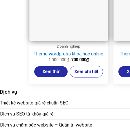
Doanh nghiệp
Theme wordpress khóa học online
Them
Giá
Giá
1.000.000
₫
700.000
₫
gốc
hiện
là:
tại
Xem thử
Xem chi tiết
X
1.000.000₫.
là:
700.000₫.
Dịch vụ
Thiết kế website giá rẻ chuẩn SEO
Dịch vụ SEO từ khóa giá rẻ
Dịch vụ chăm sóc website – Quản trị website