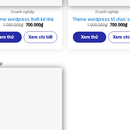
Doanh nghiệp
Doanh nghiệp
me wordpress thiết kế nhà
Theme wordpress tổ chức s
Giá
Giá
Giá
G
1.000.000
₫
700.000
₫
1.000.000
₫
700.000
₫
gốc
hiện
gốc
h
là:
tại
là:
t
em thử
Xem chi tiết
Xem thử
Xem chi 
1.000.000₫.
là:
1.000.000₫
là
700.000₫.
7
á!