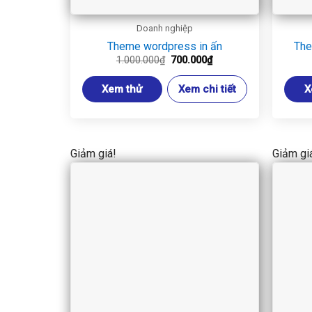
Doanh nghiệp
Theme wordpress in ấn
The
Giá
Giá
1.000.000
₫
700.000
₫
gốc
hiện
là:
tại
Xem thử
Xem chi tiết
X
1.000.000₫.
là:
700.000₫.
Giảm giá!
Giảm gi