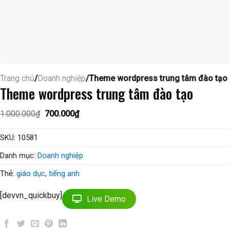
Trang chủ
/
Doanh nghiệp
/Theme wordpress trung tâm đào tạo
Theme wordpress trung tâm đào tạo
Giá
Giá
1.000.000
₫
700.000
₫
gốc
hiện
là:
tại
1.000.000₫.
là:
SKU:
10581
700.000₫.
Danh mục:
Doanh nghiệp
Thẻ:
giáo dục
,
tiếng anh
[devvn_quickbuy]
Live Demo