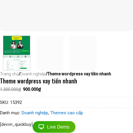
Trang chủ
/
Doanh nghiệp
/Theme wordpress vay tiền nhanh
Theme wordpress vay tiền nhanh
Giá
Giá
1.300.000
₫
900.000
₫
gốc
hiện
là:
tại
1.300.000₫.
là:
SKU:
15392
900.000₫.
Danh mục:
Doanh nghiệp
,
Themes cao cấp
[devvn_quickbuy]
Live Demo