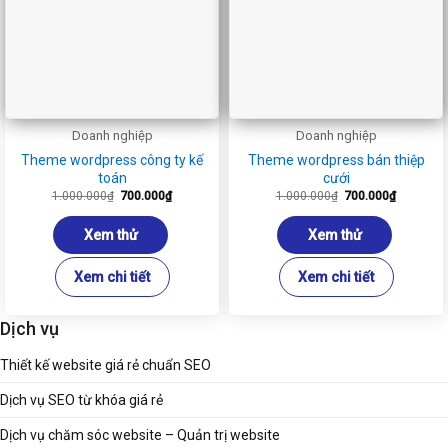
Doanh nghiệp
Doanh nghiệp
Theme wordpress công ty kế
Theme wordpress bán thiệp
toán
cưới
Giá
Giá
Giá
Giá
1.000.000
₫
700.000
₫
1.000.000
₫
700.000
₫
gốc
hiện
gốc
hiện
là:
tại
là:
tại
1.000.000₫.
là:
1.000.000₫.
là:
Xem thử
Xem thử
700.000₫.
700.000₫
Xem chi tiết
Xem chi tiết
Dịch vụ
Thiết kế website giá rẻ chuẩn SEO
Dịch vụ SEO từ khóa giá rẻ
Dịch vụ chăm sóc website – Quản trị website