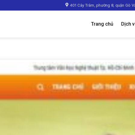
401 Cây Trâm, phường 8, quận Gò V
Trang chủ
Dịch 