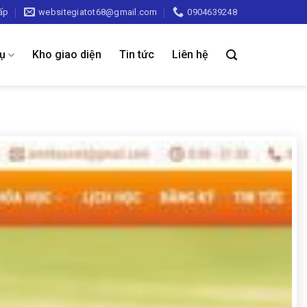
ấp
websitegiatot68@gmail.com
0904639248
vụ
Kho giao diện
Tin tức
Liên hệ