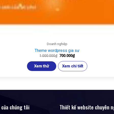
Doanh nghiệp
Theme wordpress gia sư
Giá
Giá
1.000.000
₫
700.000
₫
gốc
hiện
là:
tại
Xem thử
Xem chi tiết
1.000.000₫.
là:
700.000₫.
ụ của chúng tôi
Thiết kế website chuyên n