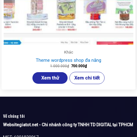
Khác
Theme wordpress shop đa năng
Giá
Giá
1.000.000
₫
700.000
₫
gốc
hiện
là:
tại
1.000.000₫.
là:
Xem thử
Xem chi tiết
700.000₫.
Về chúng tôi
Websitegiatot.net - Chi nhánh công ty TNHH TD DIGITAL tại TPHCM