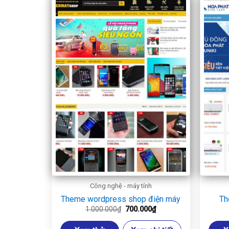
Công nghệ - máy tính
Theme wordpress shop điện máy
Th
Giá
Giá
1.000.000
₫
700.000
₫
gốc
hiện
là:
tại