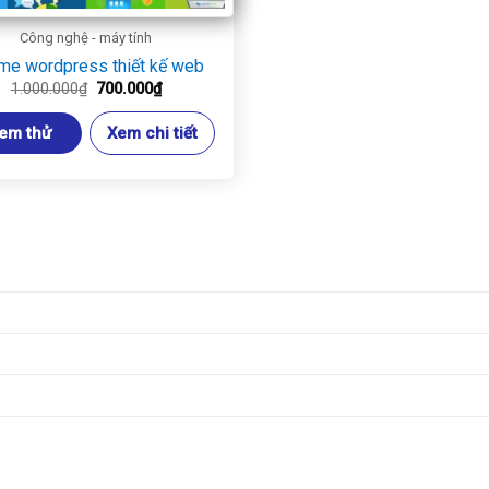
Công nghệ - máy tính
me wordpress thiết kế web
Giá
Giá
1.000.000
₫
700.000
₫
gốc
hiện
là:
tại
em thử
Xem chi tiết
1.000.000₫.
là:
700.000₫.