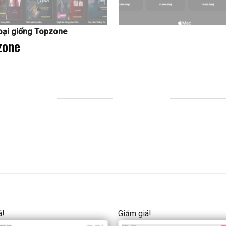
oại giống Topzone
zone
á!
Giảm giá!