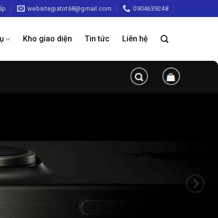
ấp
websitegiatot68@gmail.com
0904639248
vụ
Kho giao diện
Tin tức
Liên hệ