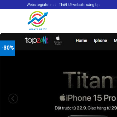
Skip
Websitegiatot.net - Thiết kế website sáng tạo
to
content
-30%