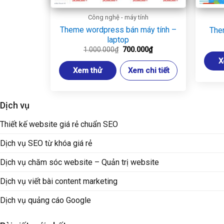
Công nghệ - máy tính
Theme wordpress bán máy tính –
The
laptop
Giá
Giá
1.000.000
₫
700.000
₫
gốc
hiện
X
là:
tại
Xem thử
Xem chi tiết
1.000.000₫.
là:
700.000₫.
Dịch vụ
Thiết kế website giá rẻ chuẩn SEO
Dịch vụ SEO từ khóa giá rẻ
Dịch vụ chăm sóc website – Quản trị website
Dịch vụ viết bài content marketing
Dịch vụ quảng cáo Google