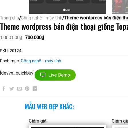
Trang chủ
/
Công nghệ - máy tính
/Theme wordpress bán điện th
Theme wordpress bán điện thoại giống Top
Giá
Giá
1.000.000
₫
700.000
₫
gốc
hiện
là:
tại
1.000.000₫.
là:
SKU:
20124
700.000₫.
Danh mục:
Công nghệ - máy tính
[devvn_quickbuy]
Live Demo
MẪU WEB ĐẸP KHÁC:
Giảm giá!
Giảm gi