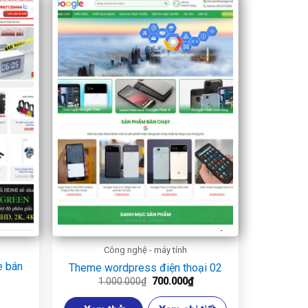
Công nghệ - máy tính
e bán
Theme wordpress điện thoại 02
Giá
Giá
1.000.000
₫
700.000
₫
gốc
hiện
iá
là:
tại
iện