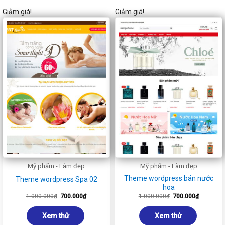
Giảm giá!
Giảm giá!
Mỹ phẩm - Làm đẹp
Mỹ phẩm - Làm đẹp
Theme wordpress bán nước
Theme wordpress Spa 02
hoa
Giá
Giá
Giá
Giá
1.000.000
₫
700.000
₫
1.000.000
₫
700.000
₫
gốc
hiện
gốc
hiện
là:
tại
là:
tại
1.000.000₫.
là:
1.000.000₫.
là:
Xem thử
Xem thử
700.000₫.
700.000₫