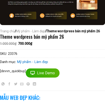
Trang chủ
/
Mỹ phẩm - Làm đẹp
/Theme wordpress bán mỹ phẩm 26
Theme wordpress bán mỹ phẩm 26
Giá
Giá
1.000.000
₫
700.000
₫
gốc
hiện
là:
tại
1.000.000₫.
là:
SKU:
23376
700.000₫.
Danh mục:
Mỹ phẩm - Làm đẹp
[devvn_quickbuy]
Live Demo
MẪU WEB ĐẸP KHÁC: