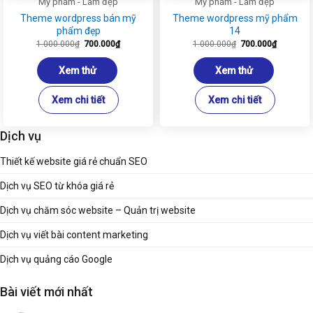
Mỹ phẩm - Làm đẹp
Mỹ phẩm - Làm đẹp
Theme wordpress bán mỹ
Theme wordpress mỹ phẩm
phẩm đẹp
14
Giá
Giá
Giá
Giá
1.000.000
₫
700.000
₫
1.000.000
₫
700.000
₫
gốc
hiện
gốc
hiện
là:
tại
là:
tại
1.000.000₫.
là:
1.000.000₫.
là:
Xem thử
Xem thử
700.000₫.
700.000₫
Xem chi tiết
Xem chi tiết
Dịch vụ
Thiết kế website giá rẻ chuẩn SEO
Dịch vụ SEO từ khóa giá rẻ
Dịch vụ chăm sóc website – Quản trị website
Dịch vụ viết bài content marketing
Dịch vụ quảng cáo Google
Bài viết mới nhất